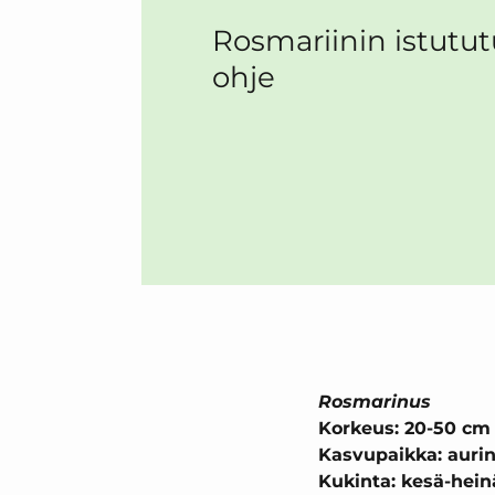
Rosmariinin istututu
ohje
Rosmarinus
Korkeus: 20-50 cm
Kasvupaikka: auri
Kukinta: kesä-hei