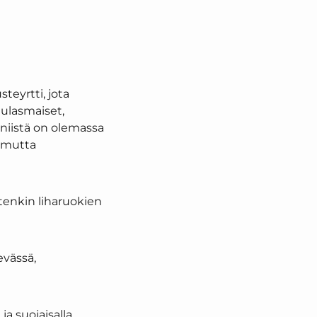
teyrtti, jota
ulasmaiset,
niistä on olemassa
, mutta
tenkin liharuokien
evässä,
a suojaisalla