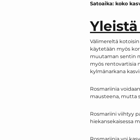
Satoaika: koko kas
Yleistä
Välimereltä kotoisi
käytetään myös kor
muutaman sentin mit
myös rentovartisia
kylmänarkana kasvina
Rosmariinia voidaan
mausteena, mutta se
Rosmariini viihtyy p
hiekansekaisessa mu
Rosmariinia voi kasv