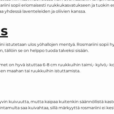
riini sopii eriomaisesti ruukkukasvatukseen ja tuokin esi
 yhdessä laventeleiden ja oliivien kanssa.
us
ni istutetaan ulos yöhallojen mentyä. Rosmariini sopii h
 tällöin se on helppo tuoda talveksi sisään.
met on hyvä istuttaa 6-8 cm ruukkuihin taimi,- kylvö,- ko
en maahan tai ruukkuihin istuttamista.
vin kuivuutta, mutta kaipaa kuitenkin säännöllistä kaste
pintamulta saa kuivahtaa, sillä märkyyttä rosmariini ei kes