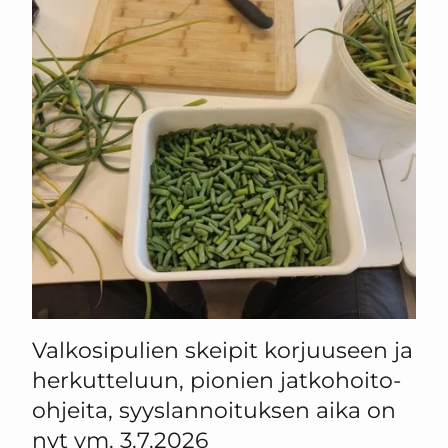
Valkosipulien skeipit korjuuseen ja
herkutteluun, pionien jatkohoito-
ohjeita, syyslannoituksen aika on
nyt ym. 3.7.2026