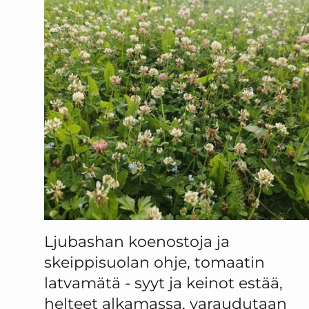
Ljubashan koenostoja ja
skeippisuolan ohje, tomaatin
latvamätä - syyt ja keinot estää,
helteet alkamassa, varaudutaan