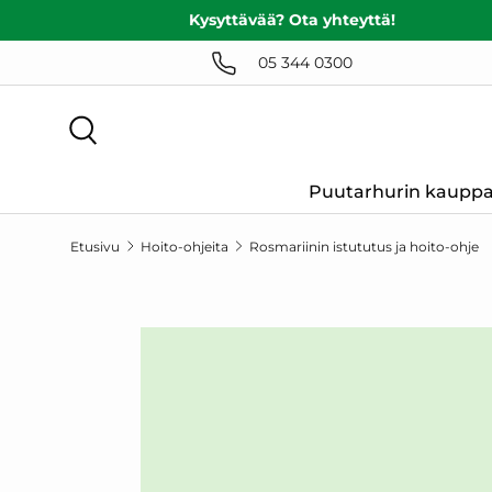
Kysyttävää? Ota yhteyttä!
SIIRRY SISÄLTÖÖN
05 344 0300
Haku
Puutarhurin kaupp
Etusivu
Hoito-ohjeita
Rosmariinin istututus ja hoito-ohje