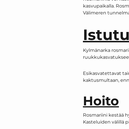
kasvupaikalla. Rosma
Välimeren tunnelmaa
Istut
Kylmänarka rosmarii
ruukkukasvatukseen,
Esikasvatettavat tai
kaktusmultaan, enn
Hoito
Rosmariini kestää hy
Kasteluiden välillä 