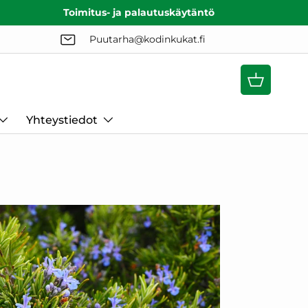
Toimitus- ja palautuskäytäntö
Puutarha@kodinkukat.fi
Ostoskori
Yhteystiedot