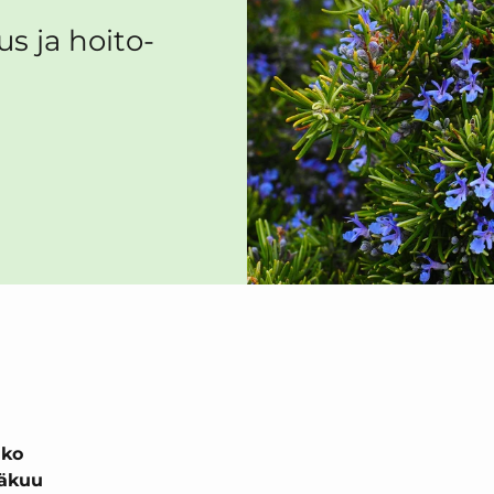
s ja hoito-
nko
näkuu