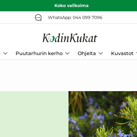
Koko valikoima
WhatsApp: 044 099 7096
a
Puutarhurin kerho
Ohjeita
Kuvastot