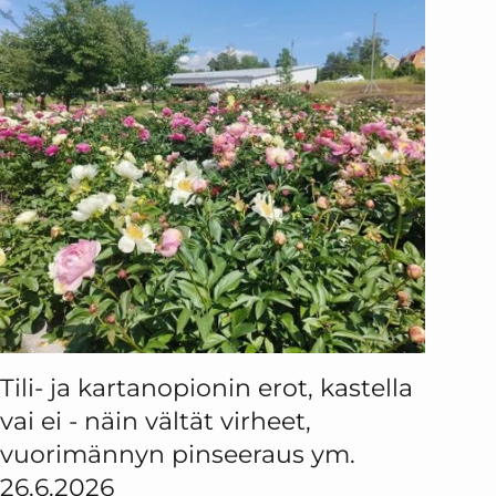
Tili- ja kartanopionin erot, kastella
vai ei - näin vältät virheet,
vuorimännyn pinseeraus ym.
26.6.2026