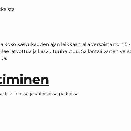
kaista.
ta koko kasvukauden ajan leikkaamalla versoista noin 5 -
ulee latvottua ja kasvu tuuheutuu. Säilöntää varten vers
lkua.
timinen
ällä viileässä ja valoisassa paikassa.