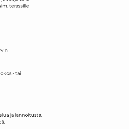
m. terassille
yvin
okos,- tai
lua ja lannoitusta.
tä.