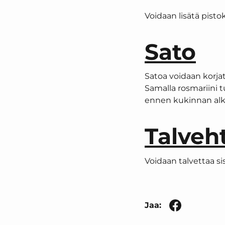
Voidaan lisätä pistok
Sato
Satoa voidaan korja
Samalla rosmariini t
ennen kukinnan a
Talveh
Voidaan talvettaa sis
Jaa: