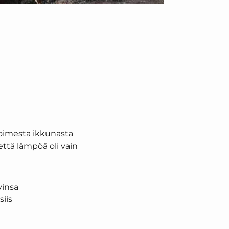
voimesta ikkunasta
että lämpöä oli vain
vinsa
iis