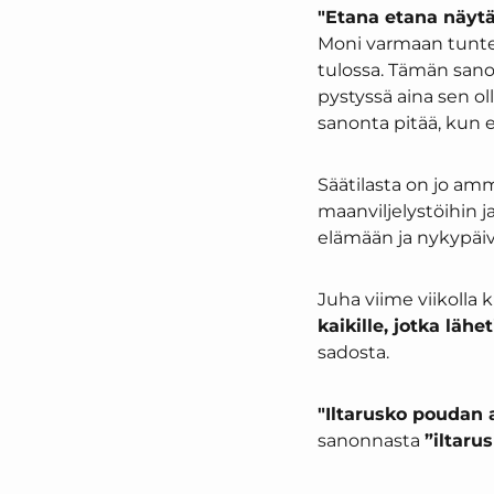
"Etana etana näyt
Moni varmaan tuntee
tulossa. Tämän sano
pystyssä aina sen ol
sanonta pitää, kun 
Säätilasta on jo am
maanviljelystöihin 
elämään ja nykypäiv
Juha viime viikolla k
kaikille, jotka lähe
sadosta.
"Iltarusko poudan
sanonnasta
”iltaru