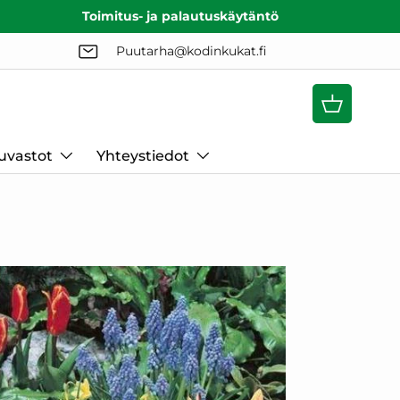
Toimitus- ja palautuskäytäntö
Puutarha@kodinkukat.fi
Ostoskori
uvastot
Yhteystiedot