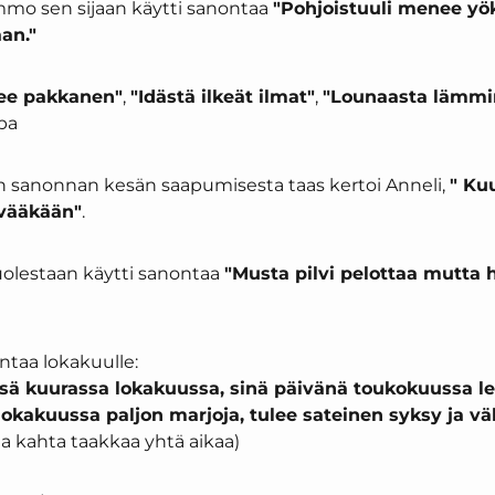
mo sen sijaan käytti sanontaa
"Pohjoistuuli menee yö
an."
lee pakkanen"
,
"Idästä ilkeät ilmat"
,
"Lounaasta lämmi
pa
n sanonnan kesän saapumisesta taas kertoi Anneli,
" Ku
ivääkään"
.
estaan käytti sanontaa
"Musta pilvi pelottaa mutta 
ontaa lokakuulle:
ä kuurassa lokakuussa, sinä päivänä toukokuussa leh
 lokakuussa paljon marjoja, tulee sateinen syksy ja 
na kahta taakkaa yhtä aikaa)