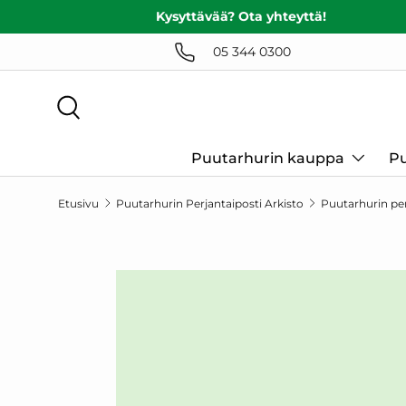
Kysyttävää? Ota yhteyttä!
SIIRRY SISÄLTÖÖN
05 344 0300
Haku
Puutarhurin kauppa
Pu
Etusivu
Puutarhurin Perjantaiposti Arkisto
Puutarhurin per