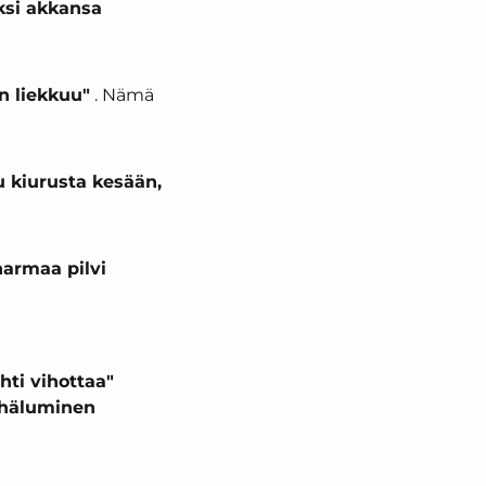
ksi akkansa
n liekkuu"
. Nämä
u kiurusta kesään,
harmaa pilvi
ti vihottaa"
vähäluminen