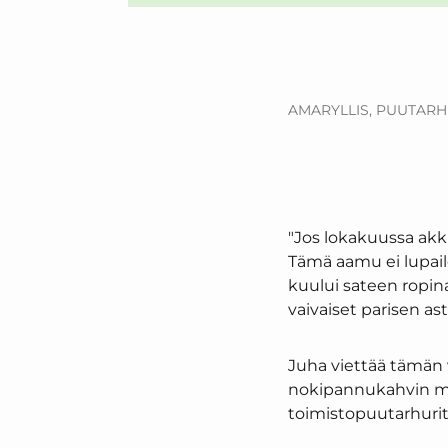
AMARYLLIS,
PUUTARHU
"Jos lokakuussa akk
Tämä aamu ei lupail
kuului sateen ropina
vaivaiset parisen ast
Juha viettää tämän 
nokipannukahvin muo
toimistopuutarhurit