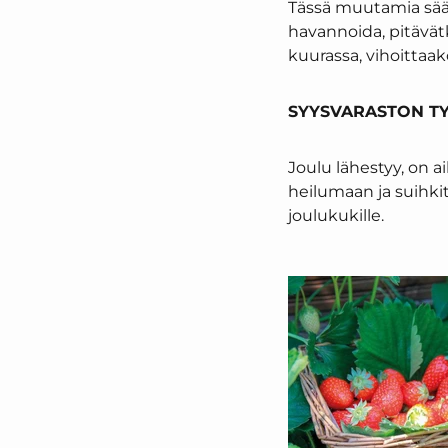
Tässä muutamia sääh
havannoida, pitävät
kuurassa, vihoittaa
SYYSVARASTON TY
Joulu lähestyy, on ai
heilumaan ja suihki
joulukukille.