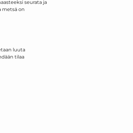
aasteeksi seurata ja
la metsä on
tetaan luuta
hdään tilaa