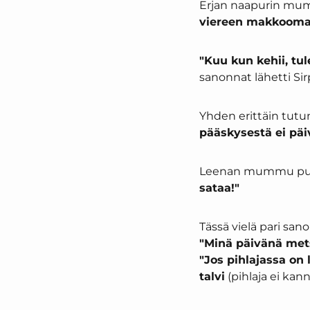
Erjan naapurin mum
viereen makkooma
"Kuu kun kehii, tu
sanonnat lähetti Sir
Yhden erittäin tutu
pääskysestä ei pä
Leenan mummu puol
sataa!"
Tässä vielä pari san
"Minä päivänä mets
"Jos pihlajassa on
talvi
(pihlaja ei kan