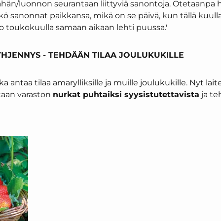
än/luonnon seurantaan liittyviä sanontoja. Otetaanpa h
kö sanonnat paikkansa, mikä on se päivä, kun tällä kuul
ko toukokuulla samaan aikaan lehti puussa.'
HJENNYS - TEHDÄÄN TILAA JOULUKUKILLE
ka antaa tilaa amarylliksille ja muille joulukukille. Nyt lai
taan varaston
nurkat puhtaiksi syysistutettavista
ja te