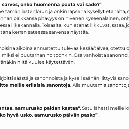
ä sarves, onko huomenna pouta vai sade?"
 tämän lastenlorun ja onkin lapsena kysellyt etanalta,
nnan paikkansa pitävyys on hivenen kyseenalainen, onh
lessa liikekannalla. Toisaalta, kun etanat liikkuvat, sataa
etana kerran sateessa sarvensa näyttää.
moisina aikoina ennustettu tulevaa kesää/talvea, otettu 
ja miksi ei puutarhan hoitoonkin. Osa vanhoista sanonnoi
änäkin niitä kuulee käytettävän.
irjoitti säästä ja sanonnoista ja kyseli säähän liittyviä sano
titte meille erilaisia sanontoja.
Alla muutamia sanontoj
 antaa, aamurusko paidan kastaa"
. Satu lähetti meille
sko hyvä usko, aamurusko päivän pasko”
.