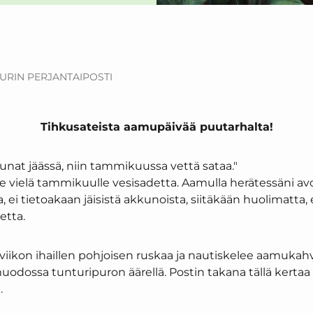
RIN PERJANTAIPOSTI
Tihkusateista aamupäivää puutarhalta!
unat jäässä, niin tammikuussa vettä sataa."
e vielä tammikuulle vesisadetta. Aamulla herätessäni a
, ei tietoakaan jäisistä akkunoista, siitäkään huolimatta, 
etta.
viikon ihaillen pohjoisen ruskaa ja nautiskelee aamukah
dossa tunturipuron äärellä. Postin takana tällä kertaa s
.