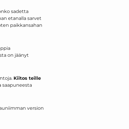
 onko sadetta
an etanalla sarvet
, joten paikkansahan
oppia
sta on jäänyt
ntoja.
Kiitos teille
a saapuneesta
 kauniimman version