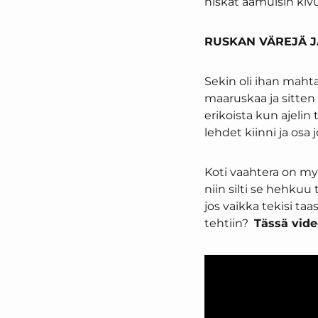
niskat aamuisin kiv
RUSKAN VÄREJÄ J
Sekin oli ihan maht
maaruskaa ja sitten 
erikoista kun ajelin 
lehdet kiinni ja osa j
Koti vaahtera on myö
niin silti se hehkuu
jos vaikka tekisi t
tehtiin?
Tässä vide