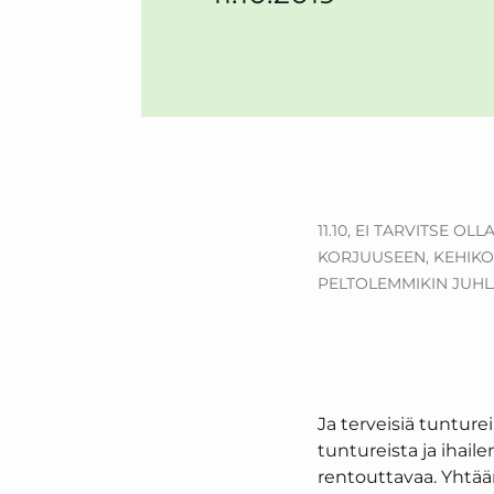
11.10,
EI TARVITSE OLL
KORJUUSEEN,
KEHIKO
PELTOLEMMIKIN JUHL
Ja terveisiä tunture
tuntureista ja ihai
rentouttavaa. Yhtään