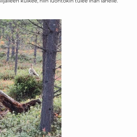
ljalleen kulkee, niin luontokin tulee ihan lähelle.