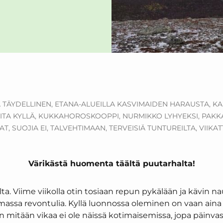
A TÄYDELLINEN,
ETANA-ALUEILLA KASVIMAIDEN HARAUSTA,
KA
ITA KYLLÄ,
KUKKAHOROSKOOPPI,
NURMIKKO LYHYEKSI,
PAKKA
AT,
SUOJIA EI,
TALVEHTIMAAN,
TERVEISIÄ TUNTUREILTA,
VIIKA
Värikästä huomenta täältä puutarhalta!
ilta. Viime viikolla otin tosiaan repun pykälään ja kävin 
lemassa revontulia. Kyllä luonnossa oleminen on vaan ain
 mitään vikaa ei ole näissä kotimaisemissa, jopa päinvastoi