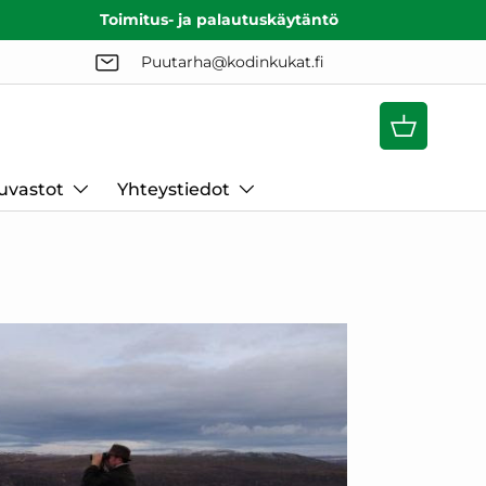
Toimitus- ja palautuskäytäntö
Puutarha@kodinkukat.fi
Ostoskori
uvastot
Yhteystiedot