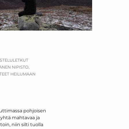
STELULETKUT
NEN NIPISTO,
TTEET HEILUMAAN
nauttimassa pohjoisen
a yhtä mahtavaa ja
n, niin silti tuolla