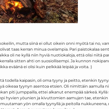
okeilin, mutta siinä ei ollut oikein onni myötä tai no, v
at olivat taas kerran minua ovelampia. Pari paistokalaa sen
Vaikka oli ne kyllä niin hyviä nuotiokaloja, että olisi niitä
kerralla sitten ahti on suosiollisempi. Ja kunnon nokip
kka eväänä ei olisi kuin pelkkää leipää ja voita. :)
 todella kaipasin, oli oma tyyny ja peitto, etenkin tyyny. S
eltyä oikeaa tyynyn asentoa etsien. Oli nimittäin aamulla n
ukan piti jumppailla, ettei alkanut enempää särkeä. Kyll
ämpi hyvien yöunien ja kivuttomien aamujen tae, etenk
o muutaman yön omalla tyynyllä ja peitolla nukkuneena, o