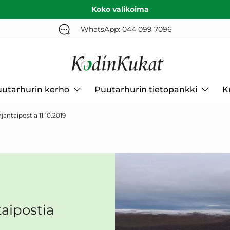
Koko valikoima
WhatsApp: 044 099 7096
utarhurin kerho
Puutarhurin tietopankki
K
antaipostia 11.10.2019
aipostia