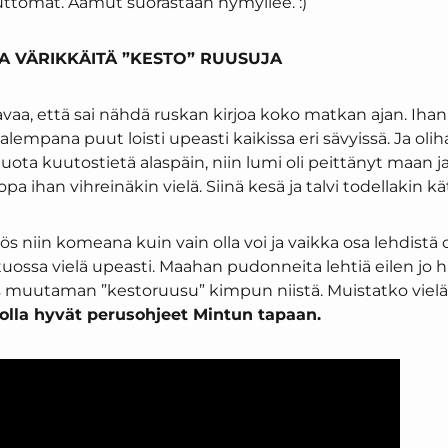
uttomat. Aamut suorastaan hymyilee. :)
A VÄRIKKÄITÄ ”KESTO” RUUSUJA
avaa, että sai nähdä ruskan kirjoa koko matkan ajan. Iha
alempana puut loisti upeasti kaikissa eri sävyissä. Ja olih
tuota kuutostietä alaspäin, niin lumi oli peittänyt maan ja s
opa ihan vihreinäkin vielä. Siinä kesä ja talvi todellakin kät
s niin komeana kuin vain olla voi ja vaikka osa lehdistä o
 tuossa vielä upeasti. Maahan pudonneita lehtiä eilen jo h
aas muutaman ”kestoruusu” kimpun niistä. Muistatko vielä
olla hyvät perusohjeet Mintun tapaan.