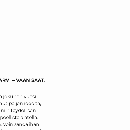
ARVI – VAAN SAAT.
jo jokunen vuosi
ut paljon ideoita,
niin täydellisen
ellista ajatella,
on. Voin sanoa ihan