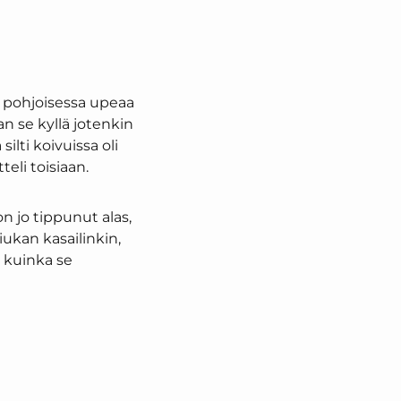
n pohjoisessa upeaa
an se kyllä jotenkin
ilti koivuissa oli
teli toisiaan.
n jo tippunut alas,
iukan kasailinkin,
 kuinka se