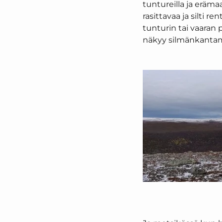
tuntureilla ja eräma
rasittavaa ja silti 
tunturin tai vaaran p
näkyy silmänkantam