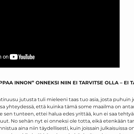
PAA INNON” ONNEKSI NIIN EI TARVITSE OLLA – EI T
iruusu jutusta tuli mieleeni taas tuo asia, josta puhuin 
essa yhteydessä, että kuinka tämä some maailma on antan
en tunteen, ettei halua edes yrittää, kun ei saa tehtyä 
uut. No sehän nyt ei onneksi ole totta, eikä etenkään tarpe
nnistua aina niin täydellisesti, kuin joissain julkaisuissa 