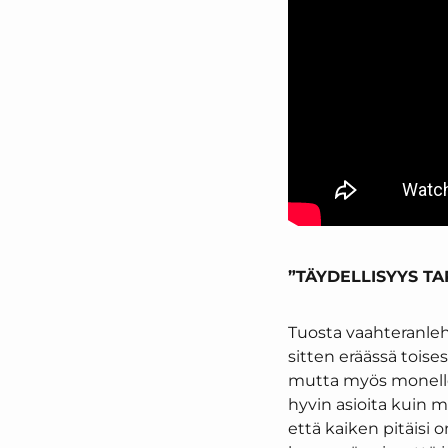
”TÄYDELLISYYS TAP
Tuosta vaahteranleht
sitten eräässä tois
mutta myös monelle s
hyvin asioita kuin m
että kaiken pitäisi o