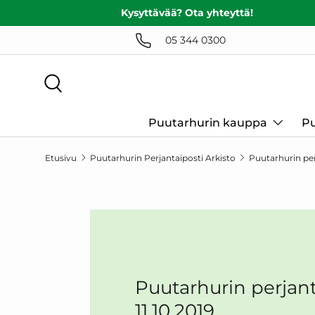
Kysyttävää? Ota yhteyttä!
SIIRRY SISÄLTÖÖN
05 344 0300
Haku
Puutarhurin kauppa
Pu
Etusivu
Puutarhurin Perjantaiposti Arkisto
Puutarhurin perj
Puutarhurin perjant
11.10.2019