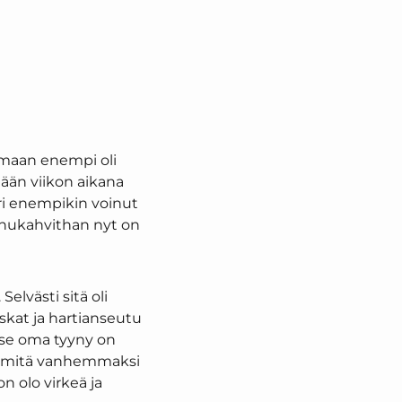
armaan enempi oli
tään viikon aikana
 pari enempikin voinut
annukahvithan nyt on
elvästi sitä oli
iskat ja hartianseutu
ä se oma tyyny on
in mitä vanhemmaksi
n olo virkeä ja