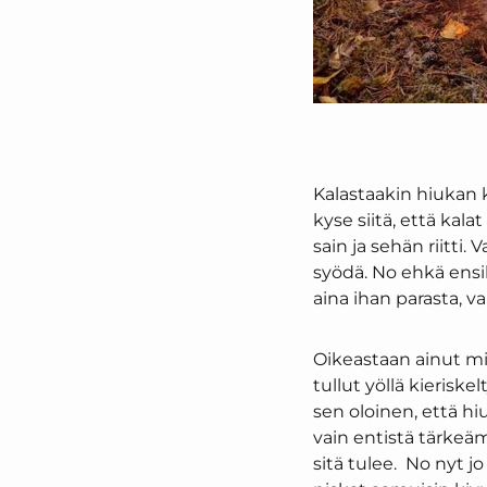
Kalastaakin hiukan k
kyse siitä, että kal
sain ja sehän riitti. 
syödä. No ehkä ensi
aina ihan parasta, vai
Oikeastaan ainut mitä
tullut yöllä kierisk
sen oloinen, että hi
vain entistä tärke
sitä tulee. No nyt j