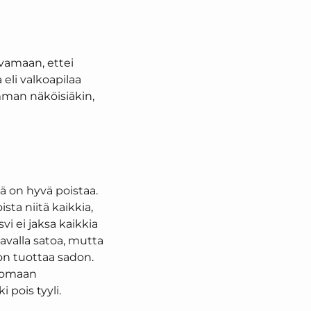
svamaan, ettei
a eli valkoapilaa
emman näköisiäkin,
tä on hyvä poistaa.
ta niitä kaikkia,
vi ei jaksa kaikkia
tavalla satoa, mutta
on tuottaa sadon.
a omaan
pois tyyli.