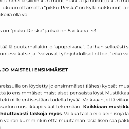
ti oltu hereillä silloin kun muut nukkuu ja nukuttu kun mu
” lukuun ottamatta ”pikku-Reiska” on kyllä nukkunut ja 
koira olla voi.
n "pikku-Reiska" ja ikää on 8 viikkoa. <3
täällä puutarhallakin jo "apupoikana". Ja Ihan selkeästi si
eva katse ja ”valvovat työnjohdolliset otteet” eikö vain
 JO MAISTELI ENSIMMÄISET
eissuilla on löydetty jo ensimmäiset (lähes) kypsät must
että jo ensimmäiset maistiaiset pensaista löysi. Mustikkaa
teki niille entisestään todella hyvää. Veikkaan, että viik
sadon mustikkapiirakat tekemään.
Kaikkiaan mustikka
lahduttavasti lakkoja myös
. Vaikka täällä ei oikein isoja
sen verran kumminkin että muutaman rasiallisen saa pakka
.