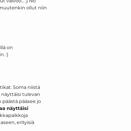
ut valvoo… ;) No
muutenkin ollut niin
llä on
. :)
ikat. Soma niistä
 näyttäisi tulevan
on päästä pääsee jo
a näyttäisi
 lakkapaikkoja
seen, erityisiä