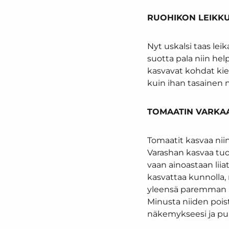
RUOHIKON LEIKKU
Nyt uskalsi taas lei
suotta pala niin helpo
kasvavat kohdat kier
kuin ihan tasainen n
TOMAATIN VARKAA
Tomaatit kasvaa niin 
Varashan kasvaa tuoh
vaan ainoastaan liiat
kasvattaa kunnolla, 
yleensä paremman lo
Minusta niiden pois
näkemykseesi ja puu