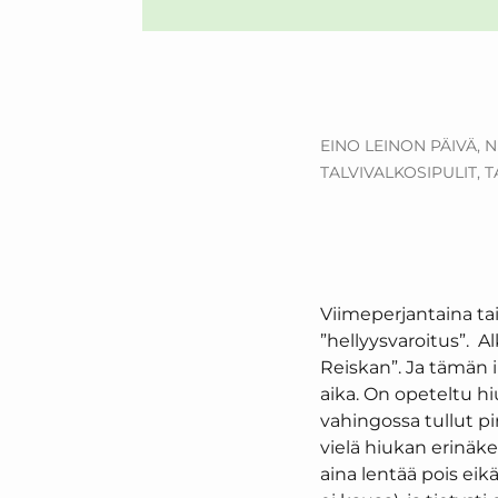
EINO LEINON PÄIVÄ,
N
TALVIVALKOSIPULIT,
T
Viimeperjantaina tais
”hellyysvaroitus”. A
Reiskan”. Ja tämän 
aika. On opeteltu hiu
vahingossa tullut pir
vielä hiukan erinäke
aina lentää pois eik