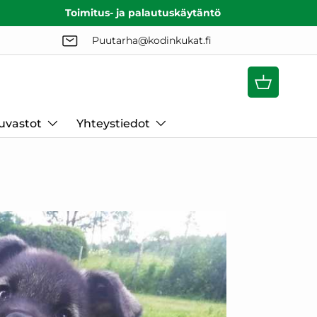
Toimitus- ja palautuskäytäntö
Puutarha@kodinkukat.fi
Ostoskori
uvastot
Yhteystiedot