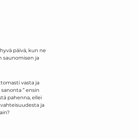
 hyvä päivä, kun ne
in saunomisen ja
tomasti vasta ja
a sanonta ” ensin
stä pahenna, ellei
ivahteisuudesta ja
vain?