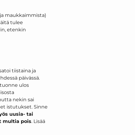
 (ja maukkaimmista)
näitä tulee
vin, etenkin
atoi tiistaina ja
yhdessä päivässä.
 tuonne ulos
 isosta
mutta nekin sai
et istutukset. Sinne
yös uusia- tai
t multia pois
. Lisää