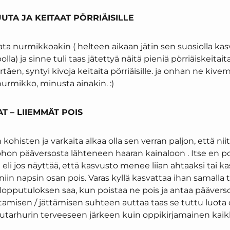
UTA JA KEITAAT PÖRRIÄISILLE
kata nurmikkoakin ( helteen aikaan jätin sen suosiolla ka
lla) ja sinne tuli taas jätettyä näitä pieniä pörriäiskeitait
täen, syntyi kivoja keitaita pörriäisille. ja onhan ne kiv
urmikko, minusta ainakin. :)
T – LIIEMMÄT POIS
kohisten ja varkaita alkaa olla sen verran paljon, että nii
on pääversosta lähteneen haaran kainaloon . Itse en pois
 eli jos näyttää, että kasvusto menee liian ahtaaksi tai kas
niin napsin osan pois. Varas kyllä kasvattaa ihan samalla 
pputuloksen saa, kun poistaa ne pois ja antaa päävers
tamisen / jättämisen suhteen auttaa taas se tuttu luot
tarhurin terveeseen järkeen kuin oppikirjamainen kaikki 