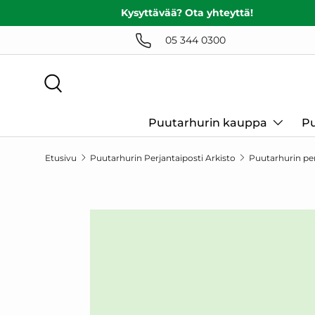
Kysyttävää? Ota yhteyttä!
SIIRRY SISÄLTÖÖN
05 344 0300
Haku
Puutarhurin kauppa
Pu
Etusivu
Puutarhurin Perjantaiposti Arkisto
Puutarhurin per