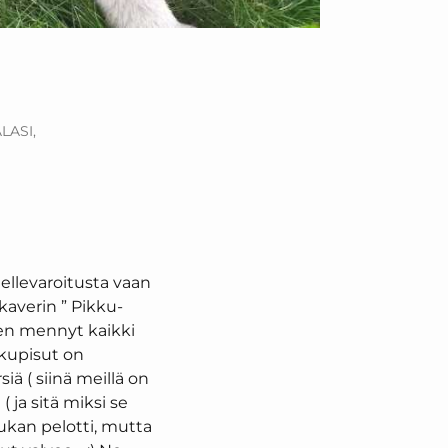
LASI,
 hellevaroitusta vaan
kaverin ” Pikku-
ten mennyt kaikki
ikkupisut on
siä ( siinä meillä on
 ja sitä miksi se
iukan pelotti, mutta