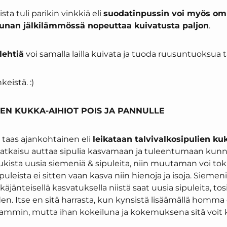
ta tuli parikin vinkkiä eli
suodatinpussin voi myös omm
unan jälkilämmössä nopeuttaa kuivatusta paljon
.
lehtiä
voi samalla lailla kuivata ja tuoda ruusuntuoksua ta
keistä. :)
IEN KUKKA-AIHIOT POIS JA PANNULLE
 taas ajankohtainen eli
leikataan talvivalkosipulien ku
atkaisu auttaa sipulia kasvamaan ja tuleentumaan kunnol
ukista uusia siemeniä & sipuleita, niin muutaman voi toki
puleista ei sitten vaan kasva niin hienoja ja isoja. Siemen
käjänteisellä kasvatuksella niistä saat uusia sipuleita, tos
 Itse en sitä harrasta, kun kynsistä lisäämällä homma
min, mutta ihan kokeiluna ja kokemuksena sitä voit kok