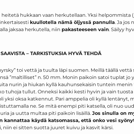
en heitetä hukkaan vaan herkutellaan. Yksi helpommista
inkertaisesti
kuullotella nämä öljyssä pannulla
. Ja jos 
la jaksaa herkutella, niin
pakasteeseen vain
. Säilyy hy
 SAAVISTA – TARKISTUKSIA HYVÄ TEHDÄ
rsky” toi vettä ja tuulta läpi suomen. Meillä täällä vettä s
sä ”maltilliset” n. 50 mm. Monin paikoin satoi tuplat jo 
ita nurin ja hiukan kyllä kauhunsekaisin tuntein menin
 tuhoja tullut. Onneksi kaikki kesti hyvin ja vain tuosta
i yksi oksa katkennut. Pari amppelia oli kyllä lentänyt, 
tuttamalla ne. Se mitä enempi piti katsella, oli nuo uud
uria ja uutta multaa piti paikoin lisäillä.
Jos sinulla on m
iin kannattaa käydä katsomassa, että onko vesi syöny
, niin ei sitten suotta juuret kuivu ja kasvit kärsi.