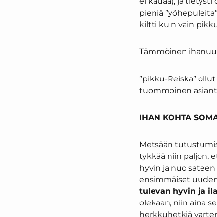
ei kauaa), ja tietys
pieniä ”yöhepuleita
kiltti kuin vain pikku
Tämmöinen ihanuus o
”pikku-Reiska” ollut 
tuommoinen asiantunt
IHAN KOHTA SOMA
Metsään tutustumisr
tykkää niin paljon, 
hyvin ja nuo sateen 
ensimmäiset uuden
tulevan hyvin ja i
olekaan, niin aina 
herkkuhetkiä varten