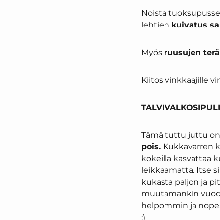
Noista tuoksupusseis
lehtien
kuivatus sa
Myös
ruusujen terä
Kiitos vinkkaajille vin
TALVIVALKOSIPUL
Tämä tuttu juttu on
pois.
Kukkavarren k
kokeilla kasvattaa k
leikkaamatta. Itse si
kukasta paljon ja pit
muutamankin vuoden.
helpommin ja nopeam
:)