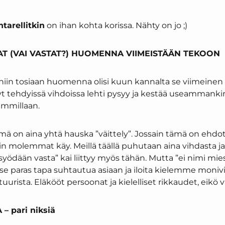
tarellitkin
on ihan kohta korissa. Nähty on jo ;)
AT (VAI VASTAT?) HUOMENNA VIIMEISTÄÄN TEKOON
, niin tosiaan huomenna olisi kuun kannalta se viimeinen
t tehdyissä vihdoissa lehti pysyy ja kestää useammank
immillaan.
ä on aina yhtä hauska ”väittely”. Jossain tämä on ehdot
sain molemmat käy. Meillä täällä puhutaan aina vihdasta j
syödään vasta” kai liittyy myös tähän. Mutta ”ei nimi mie
 se paras tapa suhtautua asiaan ja iloita kielemme moniv
uurista. Eläkööt persoonat ja kielelliset rikkaudet, eikö 
 pari niksiä