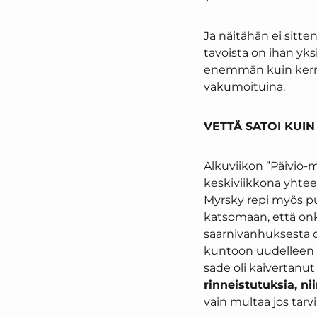
Ja näitähän ei sitt
tavoista on ihan yks
enemmän kuin kerral
vakumoituina.
VETTÄ SATOI KUIN
Alkuviikon ”Päiviö-my
keskiviikkona yhteen
Myrsky repi myös pu
katsomaan, että onko
saarnivanhuksesta ol
kuntoon uudelleen is
sade oli kaivertanut 
rinneistutuksia, n
vain multaa jos tarvii