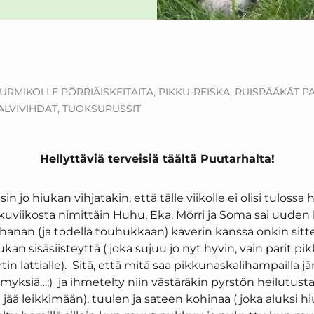
URMIKOLLE PÖRRIÄISKEITAITA,
PIKKU-REISKA,
RUISRÄÄKÄT PA
ALVIVIHDAT,
TUOKSUPUSSIT
Hellyttäviä terveisiä täältä Puutarhalta!
in jo hiukan vihjatakin, että tälle viikolle ei olisi tulossa
lkuviikosta nimittäin Huhu, Eka, Mörri ja Soma sai uuden 
ihanan (ja todella touhukkaan) kaverin kanssa onkin sit
kan sisäsiisteyttä ( joka sujuu jo nyt hyvin, vain parit p
tin lattialle). Sitä, että mitä saa pikkunaskalihampailla jär
myksiä…;) ja ihmetelty niin västäräkin pyrstön heilutusta (
ä jää leikkimään), tuulen ja sateen kohinaa ( joka aluksi h