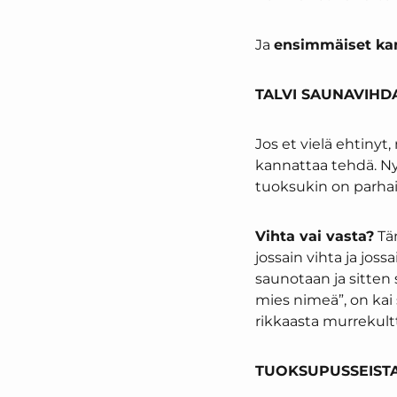
Ja
ensimmäiset kan
TALVI SAUNAVIHD
Jos et vielä ehtinyt
kannattaa tehdä. Ny
tuoksukin on parha
Vihta vai vasta?
Täm
jossain vihta ja jos
saunotaan ja sitten 
mies nimeä”, on kai
rikkaasta murrekultt
TUOKSUPUSSEISTA –