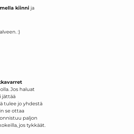
ella kiinni
ja
lveen. :)
kkavarret
la. Jos haluat
 jättää
iä tulee jo yhdestä
in se ottaa
 onnistuu paljon
eilla, jos tykkäät.