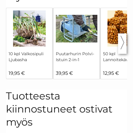
10 kpl Valkosipuli
Puutarhurin Polvi-
50 kpl
Ljubasha
Istuin 2-in-1
Lannoitekävyt
19,95 €
39,95 €
12,95 €
Tuotteesta
kiinnostuneet ostivat
myös