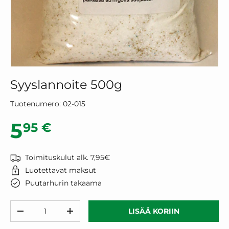
Syyslannoite 500g
Tuotenumero:
02-015
Normaalihinta
5
95 €
Toimituskulut alk. 7,95€
Luotettavat maksut
Puutarhurin takaama
Määrä
LISÄÄ KORIIN
VÄHENNÄ MÄÄRÄÄ
LISÄÄ MÄÄRÄÄ