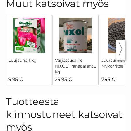
Muut katsoivat myös
Luujauho 1 kg
Varjostusaine
Juurtumisrae
NIXOL Transparent 1
Mykorritsa 10
kg
9,95 €
29,95 €
7,95 €
Tuotteesta
kiinnostuneet katsoivat
myös