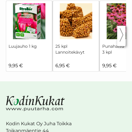
Luujauho 1 kg
25 kpl
Punahattu 'M
Lannoitekävyt
3 kpl
9,95 €
6,95 €
9,95 €
Kodin Kukat Oy Juha Toikka
Toikanmäentie 44