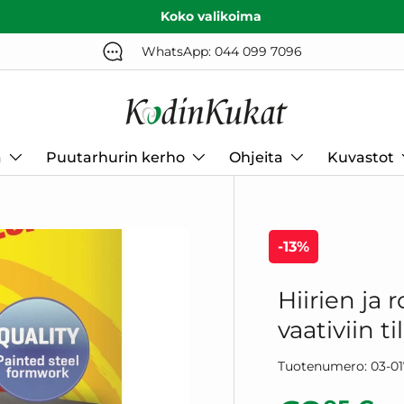
Koko valikoima
WhatsApp: 044 099 7096
a
Puutarhurin kerho
Ohjeita
Kuvastot
-13%
Hiirien ja 
vaativiin ti
Tuotenumero:
03-0
N