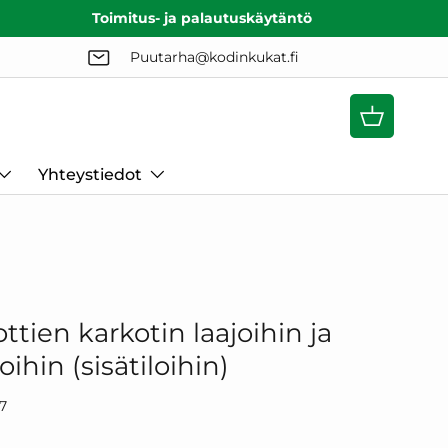
Toimitus- ja palautuskäytäntö
Puutarha@kodinkukat.fi
Ostoskori
Yhteystiedot
rottien karkotin laajoihin ja
loihin (sisätiloihin)
17
ormaalihinta