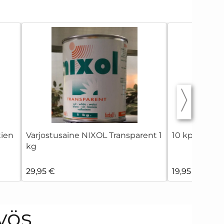
tien
Varjostusaine NIXOL Transparent 1
10 kpl Valkos
kg
29,95 €
19,95 €
yös