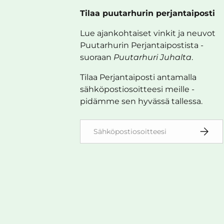
Tilaa puutarhurin perjantaiposti
Lue ajankohtaiset vinkit ja neuvot
Puutarhurin Perjantaipostista -
suoraan
Puutarhuri Juhalta
.
Tilaa Perjantaiposti antamalla
sähköpostiosoitteesi meille -
pidämme sen hyvässä tallessa.
Sähköposti
TILAA