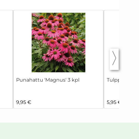
Punahattu 'Magnus' 3 kpl
Tulppaani 'Mi
9,95 €
5,95 €