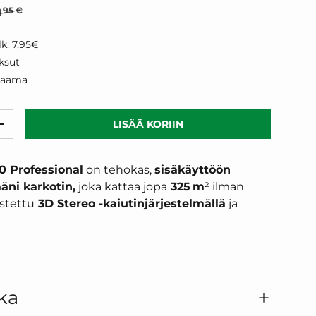
shinta
9
95 €
k. 7,95€
ksut
kaama
LISÄÄ KORIIN
RÄÄ
LISÄÄ MÄÄRÄÄ
 Professional
on tehokas,
sisäkäyttöön
äni karkotin,
joka kattaa jopa
325 m
² ilman
ustettu
3D Stereo -kaiutinjärjestelmällä
ja
ka