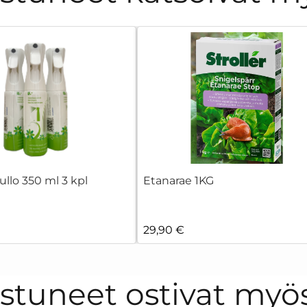
llo 350 ml 3 kpl
Etanarae 1KG
29,90 €
ostuneet ostivat myö