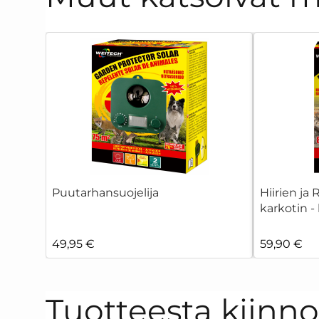
Puutarhansuojelija
Hiirien ja 
karkotin -
49,95 €
59,90 €
Tuotteesta kiinn