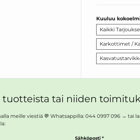
Kuuluu kokoelmi
Kaikki Tarjoukse
Karkottimet / K
Kasvatustarvikk
 tuotteista tai niiden toimituk
lla meille viestiä 💬 Whatsappilla: 044 0997 096 → tai lait
la:
Sähköposti