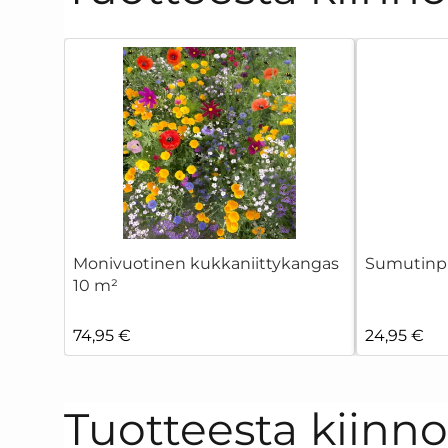
Monivuotinen kukkaniittykangas
Sumutinpu
10 m²
74,95 €
24,95 €
Tuotteesta kiinn