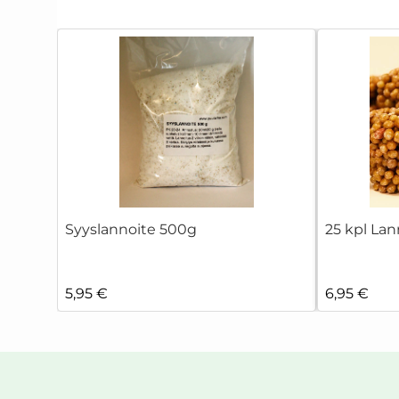
Syyslannoite 500g
25 kpl Lan
5,95 €
6,95 €