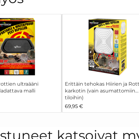
Rottien ultraääni
Erittäin tehokas Hiirien ja Rot
 ladattava malli
karkotin (vain asumattomiin
tiloihin)
69,95 €
ostuneet katsoivat m