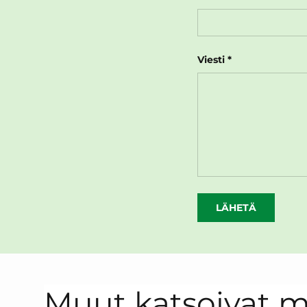
Viesti
LÄHETÄ
Muut katsoivat 