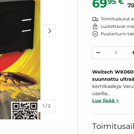
Alennu
69
95 €
7
Toimituskulut al
Luotettavat ma
SEURAAVA
Puutarhurin ta
Määrä
VÄHENNÄ MÄÄ
Weitech WK0600
suunnattu ultraä
kemikaaleja. Var
useilla...
Lue lisää >
/
1
/
2
Toimitusai