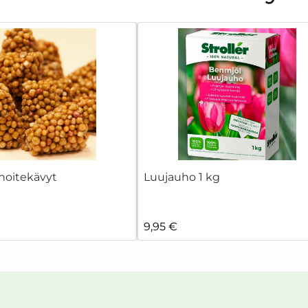
noitekävyt
Luujauho 1 kg
9,95 €