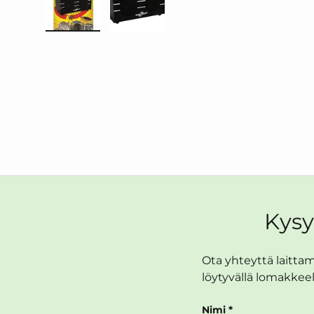
Lataa kuva 1 galleriaan
Lataa kuva 2 galleriaan
Kysy
Ota yhteyttä laittama
löytyvällä lomakkeel
Nimi