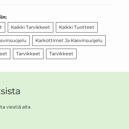
in:
t
Kaikki Tarvikkeet
Kaikki Tuotteet
asvinsuojelu
Karkottimet Ja Kasvinsuojelu
eet
Tarvikkeet
Tarvikkeet
sista
a viestiä alta