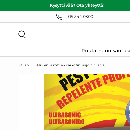
Kysyttävää? Ota yhteyttä!
SIIRRY SISÄLTÖÖN
05 344 0300
Haku
Puutarhurin kaupp
Etusivu
Hiirien ja rottien karkotin laajoihin ja vaativiin tiloihin (sisätiloihin)
SIIRRY TUOTETIETOIHIN