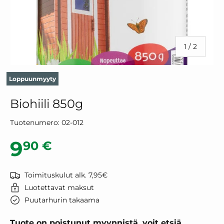
/
1
/
2
Loppuunmyyty
Biohiili 850g
Tuotenumero:
02-012
Normaalihinta
9
90 €
Toimituskulut alk. 7,95€
Luotettavat maksut
Puutarhurin takaama
Tuote on poistunut myynnistä, voit etsiä