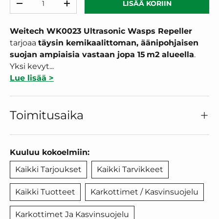
LISÄÄ KORIIN
VÄHENNÄ MÄÄRÄÄ
LISÄÄ MÄÄRÄÄ
Weitech WK0023 Ultrasonic Wasps Repeller
tarjoaa
täysin kemikaalittoman, äänipohjaisen
suojan ampiaisia vastaan jopa 15
m2
alueella
.
Yksi kevyt...
Lue lisää >
Toimitusaika
Kuuluu kokoelmiin:
Kaikki Tarjoukset
Kaikki Tarvikkeet
Kaikki Tuotteet
Karkottimet / Kasvinsuojelu
Karkottimet Ja Kasvinsuojelu