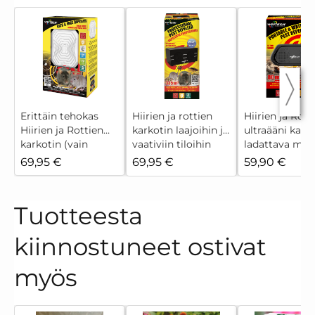
Erittäin tehokas
Hiirien ja rottien
Hiirien ja Rott
Hiirien ja Rottien
karkotin laajoihin ja
ultraääni karko
karkotin (vain
vaativiin tiloihin
ladattava mall
asumattomiin
(sisätiloihin)
69,95 €
69,95 €
59,90 €
tiloihin)
Tuotteesta
kiinnostuneet ostivat
myös