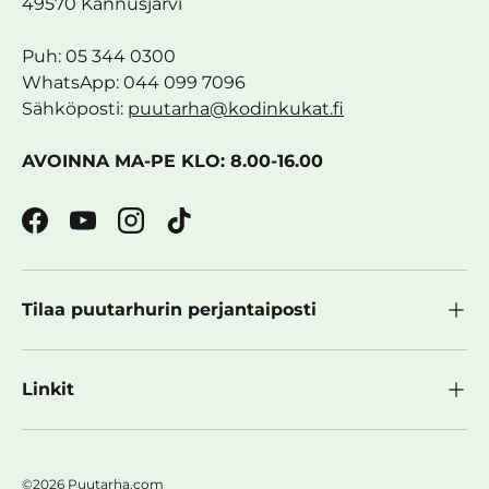
49570 Kannusjärvi
Puh: 05 344 0300
WhatsApp: 044 099 7096
Sähköposti:
puutarha@kodinkukat.fi
AVOINNA MA-PE KLO: 8.00-16.00
Facebook
YouTube
Instagram
TikTok
Tilaa puutarhurin perjantaiposti
Linkit
©2026 Puutarha.com