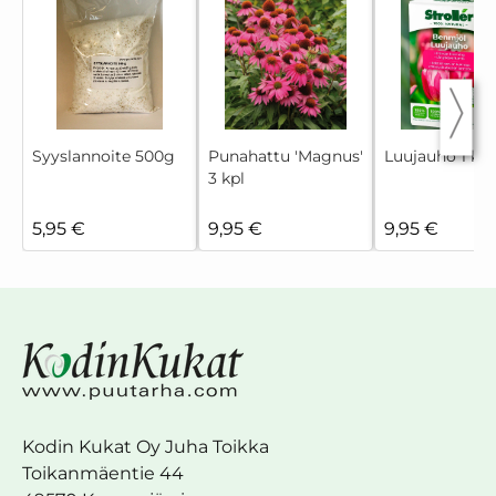
Syyslannoite 500g
Punahattu 'Magnus'
Luujauho 1 kg
3 kpl
5,95 €
9,95 €
9,95 €
Kodin Kukat Oy Juha Toikka
Toikanmäentie 44