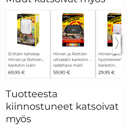
Erittäin tehokas
Hiirien ja Rottien
Hiirien ja
Hiirien ja Rottien
ultraääni karkotin -
hyönteisten
karkotin (vain
ladattava malli
karkotin,
asumattomiin
paristokäyttö
69,95 €
59,90 €
29,95 €
tiloihin)
Tuotteesta
kiinnostuneet katsoivat
myös