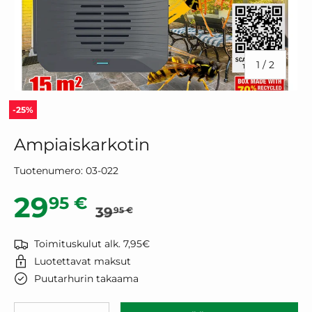
/
1
/
2
-25%
Ampiaiskarkotin
Tuotenumero:
03-022
Normaalihinta
Alennushinta
29
95 €
39
95 €
Toimituskulut alk. 7,95€
Luotettavat maksut
Puutarhurin takaama
Määrä