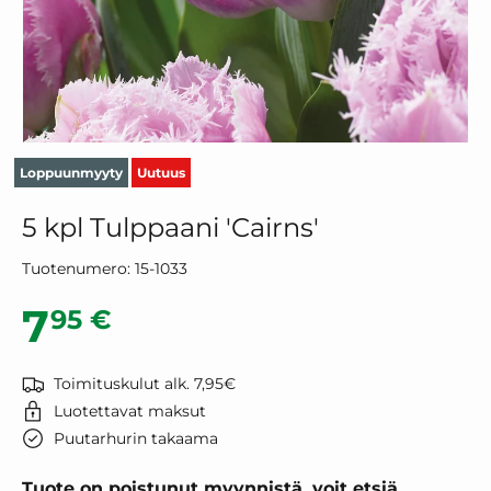
Loppuunmyyty
Uutuus
5 kpl Tulppaani 'Cairns'
Tuotenumero:
15-1033
Normaalihinta
7
95 €
Toimituskulut alk. 7,95€
Luotettavat maksut
Puutarhurin takaama
Tuote on poistunut myynnistä, voit etsiä