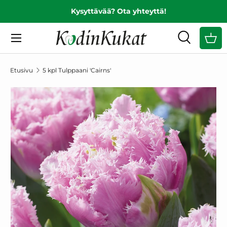
Kysyttävää? Ota yhteyttä!
EDELLINEN
SIIRRY SISÄLTÖÖN
Valikko
Haku
Ost
Hae
Hae
Etusivu
5 kpl Tulppaani 'Cairns'
SIIRRY TUOTETIETOIHIN