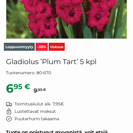
Loppuunmyyty
-30%
Uutuus
Gladiolus ’Plum Tart’ 5 kpl
Tuotenumero:
80-670
Normaalihinta
Alennushinta
6
95 €
9
95 €
Toimituskulut alk. 7,95€
Luotettavat maksut
Puutarhurin takaama
Tuote on poistunut myynnistä, voit etsiä