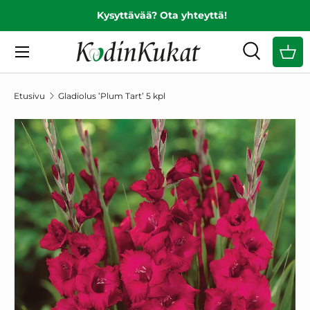
Kysyttävää? Ota yhteyttä!
EDELLINEN
SIIRRY SISÄLTÖÖN
Valikko
Haku
Ost
Hae
Hae
Etusivu
Gladiolus ’Plum Tart’ 5 kpl
SIIRRY TUOTETIETOIHIN