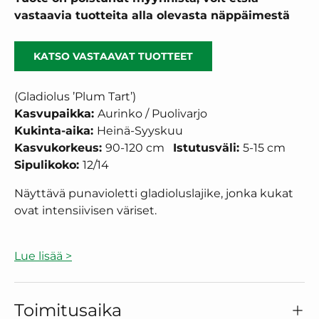
vastaavia tuotteita alla olevasta näppäimestä
KATSO VASTAAVAT TUOTTEET
(Gladiolus ’Plum Tart’)
Kasvupaikka:
Aurinko / Puolivarjo
Kukinta-aika:
Heinä-Syyskuu
Kasvukorkeus:
9
0-120 cm
Istutusväli:
5-15 cm
Sipulikoko:
12/14
Näyttävä punavioletti gladioluslajike, jonka kukat
ovat intensiivisen väriset.
Lue lisää >
Toimitusaika