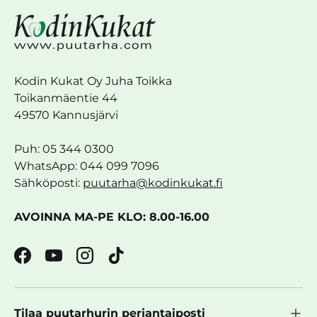
Kodin Kukat Oy Juha Toikka
Toikanmäentie 44
49570 Kannusjärvi
Puh: 05 344 0300
WhatsApp: 044 099 7096
Sähköposti:
puutarha@kodinkukat.fi
AVOINNA MA-PE KLO: 8.00-16.00
Facebook
YouTube
Instagram
TikTok
Tilaa puutarhurin perjantaiposti