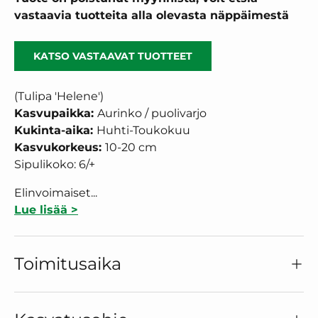
vastaavia tuotteita alla olevasta näppäimestä
KATSO VASTAAVAT TUOTTEET
(Tulipa 'Helene')
Kasvupaikka:
Aurinko / puolivarjo
Kukinta-aika:
Huhti-Toukokuu
Kasvukorkeus:
10-20
cm
Sipulikoko: 6/+
Elinvoimaiset...
Lue lisää >
Toimitusaika