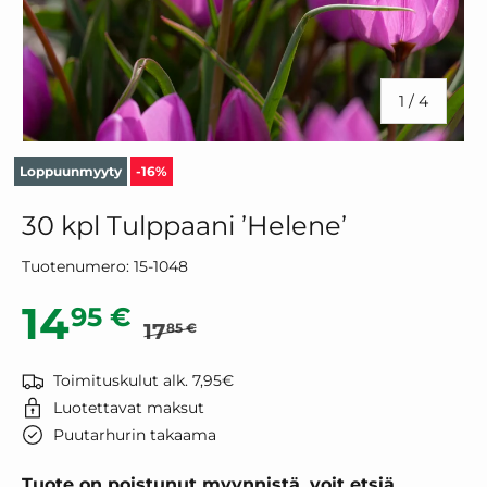
/
1
/
4
Loppuunmyyty
-16%
30 kpl Tulppaani ’Helene’
Tuotenumero:
15-1048
Normaalihinta
Alennushinta
14
95 €
17
85 €
Toimituskulut alk. 7,95€
Luotettavat maksut
Puutarhurin takaama
Tuote on poistunut myynnistä, voit etsiä