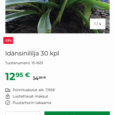
/
1
/
4
-13%
Idänsinililja 30 kpl
Tuotenumero:
15-1651
Normaalihinta
Alennushinta
12
95 €
14
85 €
Toimituskulut alk. 7,95€
Luotettavat maksut
Puutarhurin takaama
Määrä