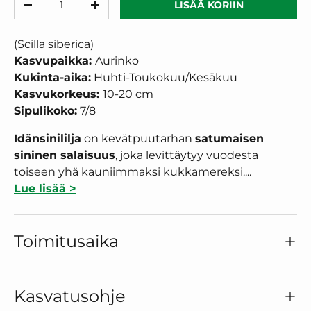
LISÄÄ KORIIN
VÄHENNÄ MÄÄRÄÄ
LISÄÄ MÄÄRÄÄ
(Scilla siberica)
Kasvupaikka:
Aurinko
Kukinta-aika:
Huhti-Toukokuu/Kesäkuu
Kasvukorkeus:
10-20 cm
Sipulikoko:
7/8
Idänsinililja
on kevätpuutarhan
satumaisen
sininen salaisuus
, joka levittäytyy vuodesta
toiseen yhä kauniimmaksi kukkamereksi....
Lue lisää >
Toimitusaika
Kasvatusohje