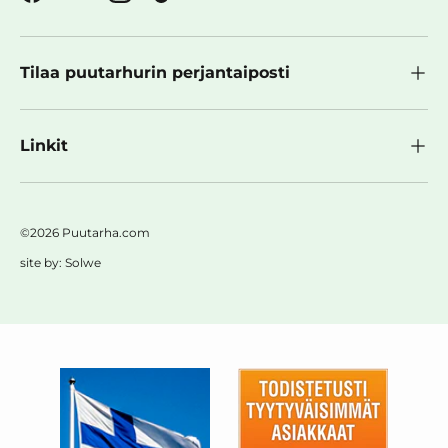
Facebook
YouTube
Instagram
TikTok
Tilaa puutarhurin perjantaiposti
Linkit
©2026 Puutarha.com
site by:
Solwe