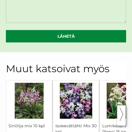
LÄHETÄ
Muut katsoivat myös
Sinililja mix 10 kpl
Isokevättähti Mix 30
Lumikello 'Flo
kpl
Pleno' 15 kpl