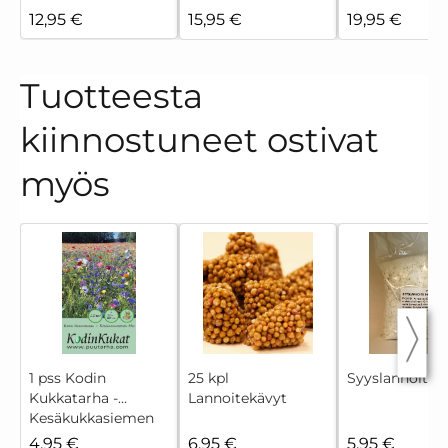
12,95 €
15,95 €
19,95 €
Tuotteesta
kiinnostuneet ostivat
myös
1 pss Kodin
25 kpl
Syyslannoite 
Kukkatarha -
Lannoitekävyt
Kesäkukkasiemen
Mix
4,95 €
6,95 €
5,95 €