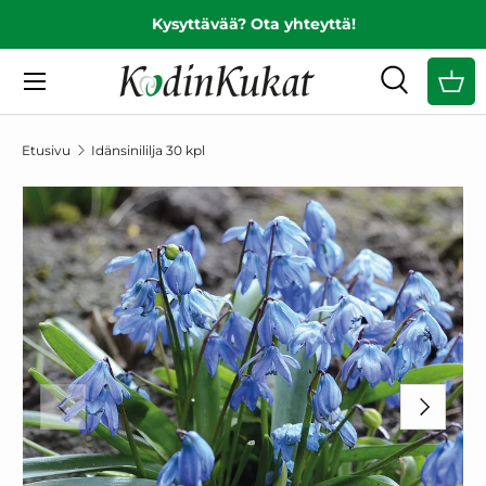
Kysyttävää? Ota yhteyttä!
EDELLINEN
SIIRRY SISÄLTÖÖN
Valikko
Haku
Ost
Hae
Hae
Etusivu
Idänsinililja 30 kpl
SIIRRY TUOTETIETOIHIN
EDELLINEN
SEURAAV