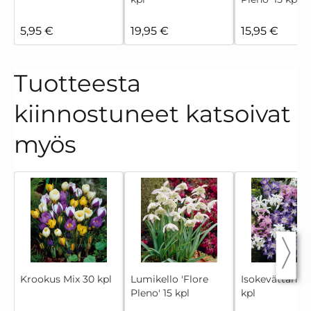
5,95 €
19,95 €
15,95 €
Tuotteesta
kiinnostuneet katsoivat
myös
Krookus Mix 30 kpl
Lumikello 'Flore
Isokevättähti 
Pleno' 15 kpl
kpl