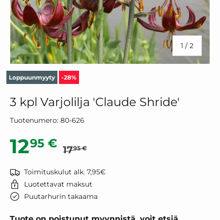
/
1
/
2
Loppuunmyyty
-28%
3 kpl Varjolilja 'Claude Shride'
Tuotenumero:
80-626
Normaalihinta
Alennushinta
12
95 €
17
95 €
Toimituskulut alk. 7,95€
Luotettavat maksut
Puutarhurin takaama
Tuote on poistunut myynnistä, voit etsiä