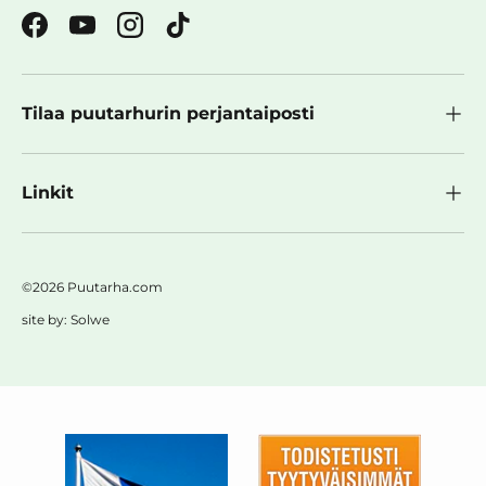
Facebook
YouTube
Instagram
TikTok
Tilaa puutarhurin perjantaiposti
Linkit
©2026 Puutarha.com
site by:
Solwe