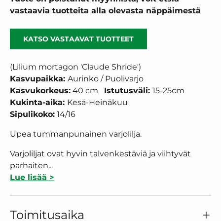
vastaavia tuotteita alla olevasta näppäimestä
KATSO VASTAAVAT TUOTTEET
(Lilium mortagon 'Claude Shride')
Kasvupaikka:
Aurinko / Puolivarjo
Kasvukorkeus:
40
cm
Istutusväli:
15-25cm
Kukinta-aika:
Kesä-Heinäkuu
Sipulikoko:
14/16
Upea tummanpunainen varjolilja.
Varjoliljat ovat hyvin talvenkestäviä ja viihtyvät
parhaiten...
Lue lisää >
Toimitusaika