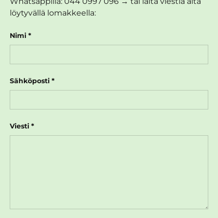
Whatsappilla: 044 0997 096 → tai laita viestiä alta
löytyvällä lomakkeella:
Nimi
Sähköposti
Viesti