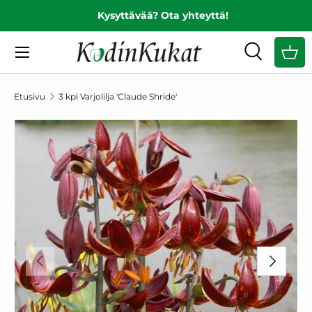
Kysyttävää? Ota yhteyttä!
EDELLINEN
SIIRRY SISÄLTÖÖN
Valikko
Haku
Ost
Hae
Hae
Etusivu
3 kpl Varjolilja 'Claude Shride'
SIIRRY TUOTETIETOIHIN
EDELLINEN
SEURAAV