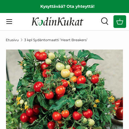
Kysyttävää? Ota yhteyttä!
EDELLINEN
SIIRRY SISÄLTÖÖN
Valikko
Haku
Ost
Hae
Hae
Etusivu
3 kpl Sydäntomaatti ’Heart Breakers’
SIIRRY TUOTETIETOIHIN