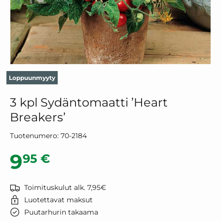
Loppuunmyyty
3 kpl Sydäntomaatti ’Heart
Breakers’
Tuotenumero:
70-2184
Normaalihinta
9
95 €
Toimituskulut alk. 7,95€
Luotettavat maksut
Puutarhurin takaama