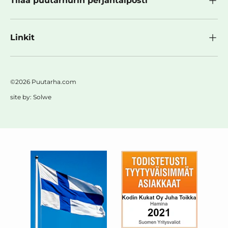
Tilaa puutarhurin perjantaiposti
Linkit
©2026 Puutarha.com
site by:
Solwe