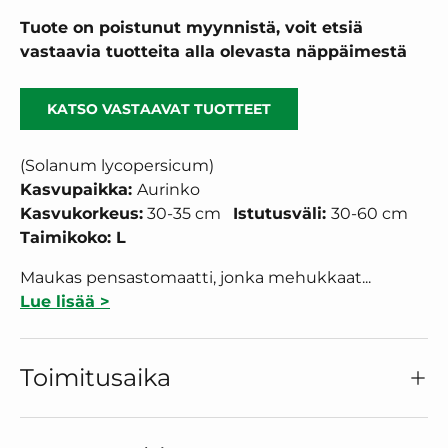
Tuote on poistunut myynnistä, voit etsiä
vastaavia tuotteita alla olevasta näppäimestä
KATSO VASTAAVAT TUOTTEET
(Solanum lycopersicum)
Kasvupaikka:
Aurinko
Kasvukorkeus:
30-35 cm
Istutusväli:
30-60
cm
Taimikoko: L
Maukas pensastomaatti, jonka mehukkaat...
Lue lisää >
Toimitusaika