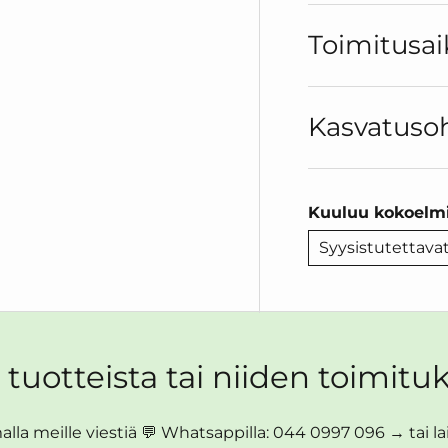
Toimitusai
Kasvatuso
Kuuluu kokoelmi
Syysistutettava
 tuotteista tai niiden toimituk
lla meille viestiä 💬 Whatsappilla: 044 0997 096 → tai lait