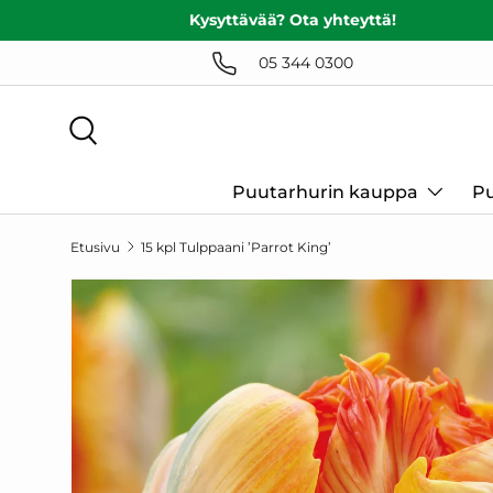
Kysyttävää? Ota yhteyttä!
SIIRRY SISÄLTÖÖN
05 344 0300
Haku
Puutarhurin kauppa
Pu
Etusivu
15 kpl Tulppaani ’Parrot King’
SIIRRY TUOTETIETOIHIN