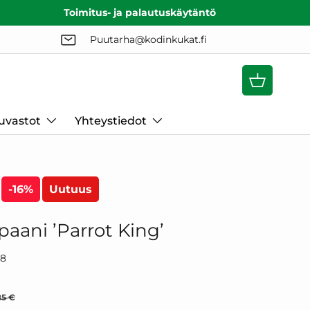
Toimitus- ja palautuskäytäntö
Puutarha@kodinkukat.fi
Ostoskori
uvastot
Yhteystiedot
-16%
Uutuus
paani ’Parrot King’
98
rmaalihinta
shinta
85 €