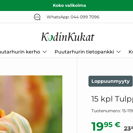
Koko valikoima
WhatsApp: 044 099 7096
utarhurin kerho
Puutarhurin tietopankki
K
Loppuunmyyty
15 kpl Tulp
Tuotenumero:
15-11
No
Alennu
19
95 €
23