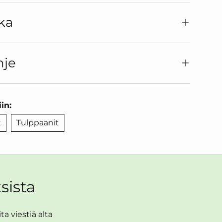
ka
hje
in:
t
Tulppaanit
sista
a viestiä alta