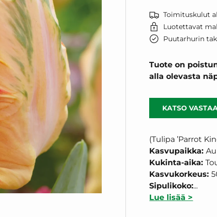
Toimituskulut al
Luotettavat ma
Puutarhurin ta
Tuote on poistun
alla olevasta n
KATSO VASTAA
(Tulipa ’Parrot Kin
Kasvupaikka:
Au
Kukinta-aika:
To
Kasvukorkeus:
5
Sipulikoko:
...
Lue lisää >