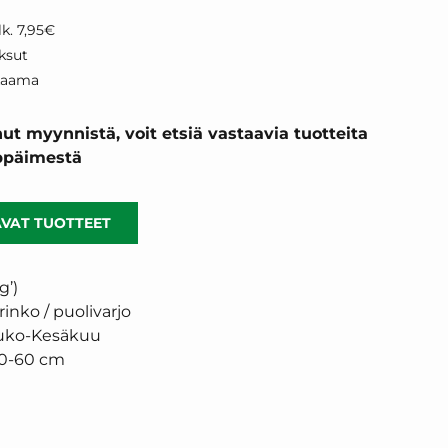
k. 7,95€
ksut
kaama
ut myynnistä, voit etsiä vastaavia tuotteita
äppäimestä
VAT TUOTTEET
g’)
rinko / puolivarjo
uko-Kesäkuu
0-60 cm