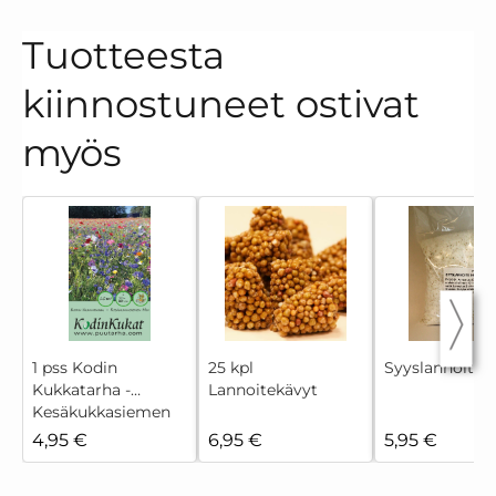
Tuotteesta
kiinnostuneet ostivat
myös
1 pss Kodin
25 kpl
Syyslannoite 
Kukkatarha -
Lannoitekävyt
Kesäkukkasiemen
Mix
4,95 €
6,95 €
5,95 €