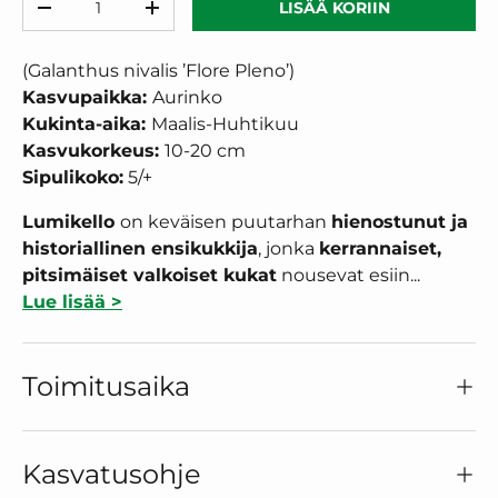
LISÄÄ KORIIN
VÄHENNÄ MÄÄRÄÄ
LISÄÄ MÄÄRÄÄ
(Galanthus nivalis ’Flore Pleno’)
Kasvupaikka:
Aurinko
Kukinta-aika:
Maalis-Huhtikuu
Kasvukorkeus:
10-20
cm
Sipulikoko:
5/+
Lumikello
on keväisen puutarhan
hienostunut ja
historiallinen ensikukkija
, jonka
kerrannaiset,
pitsimäiset valkoiset kukat
nousevat esiin...
Lue lisää >
Toimitusaika
Kasvatusohje