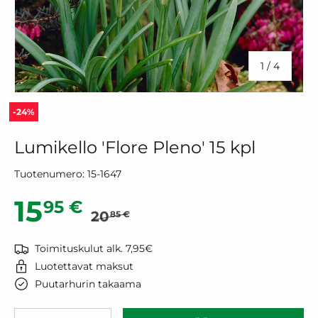
/
1
/
4
-24%
Lumikello 'Flore Pleno' 15 kpl
Tuotenumero:
15-1647
Normaalihinta
Alennushinta
15
95 €
20
85 €
Toimituskulut alk. 7,95€
Luotettavat maksut
Puutarhurin takaama
Määrä