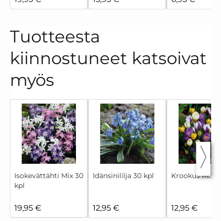
Tuotteesta
kiinnostuneet katsoivat
myös
Isokevättähti Mix 30
Idänsinililja 30 kpl
Krookus Mix 3
kpl
19,95 €
12,95 €
12,95 €