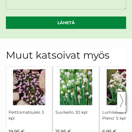
LÄHETÄ
Muut katsoivat myös
Peittomatsukki 3
Suvikello 30 kpl
Lumikello 'Flo
kpl
Pleno' 5 kpl
19,95 €
15,95 €
6,95 €