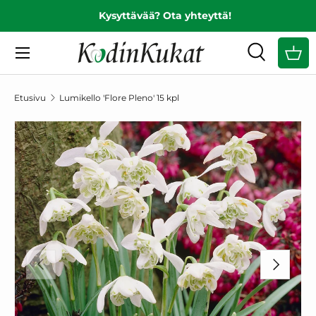
Kysyttävää? Ota yhteyttä!
EDELLINEN
SIIRRY SISÄLTÖÖN
Valikko
Haku
Ost
Hae
Hae
Etusivu
Lumikello 'Flore Pleno' 15 kpl
SIIRRY TUOTETIETOIHIN
EDELLINEN
SEURAAV