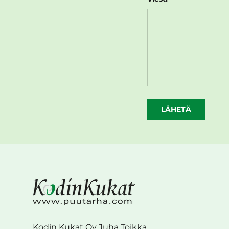
LÄHETÄ
Kodin Kukat Oy Juha Toikka