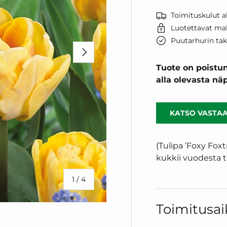
Toimituskulut al
Luotettavat ma
Puutarhurin ta
SEURAAVA
Tuote on poistun
alla olevasta n
KATSO VASTAA
(Tulipa ’Foxy Foxt
kukkii vuodesta to
/
1
/
4
Toimitusai