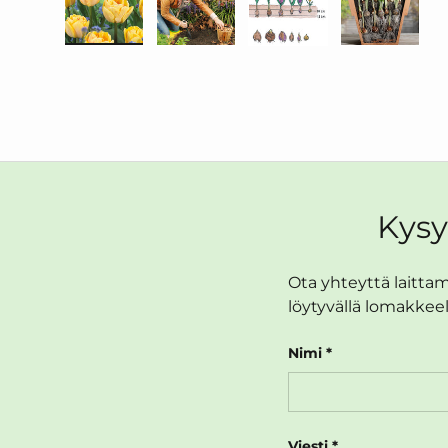
Lataa kuva 1 galleriaan
Lataa kuva 2 galleriaan
Lataa kuva 3 galleri
Lataa ku
Kysy
Ota yhteyttä laittama
löytyvällä lomakkeel
Nimi
Viesti