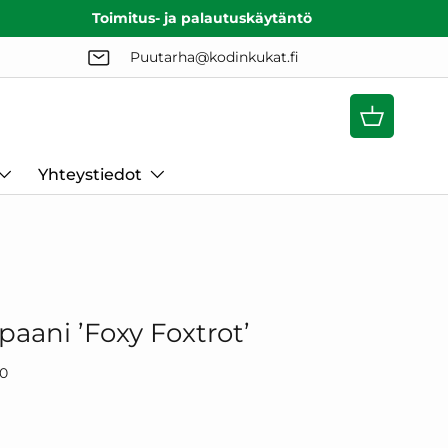
Toimitus- ja palautuskäytäntö
Puutarha@kodinkukat.fi
Ostoskori
Yhteystiedot
paani ’Foxy Foxtrot’
80
lihinta