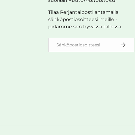
suoraan
Puutarhuri Juhalta
.
Tilaa Perjantaiposti antamalla
sähköpostiosoitteesi meille -
pidämme sen hyvässä tallessa.
Sähköposti
TILAA