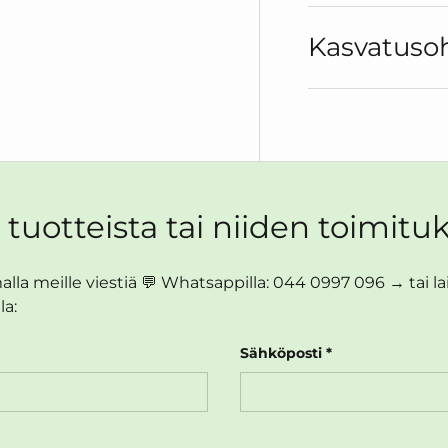
Kasvatuso
aan
va 4 galleriaan
 tuotteista tai niiden toimituk
lla meille viestiä 💬 Whatsappilla: 044 0997 096 → tai lait
la:
Sähköposti