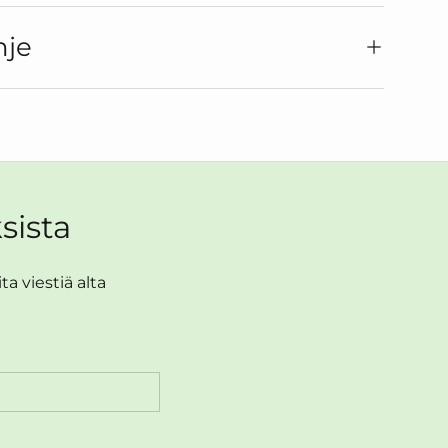
hje
sista
a viestiä alta