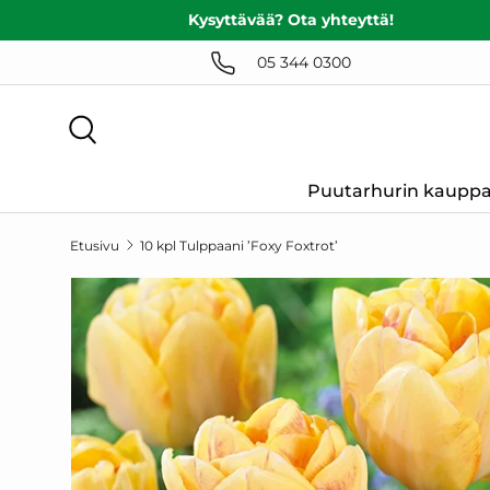
Kysyttävää? Ota yhteyttä!
SIIRRY SISÄLTÖÖN
05 344 0300
Haku
Puutarhurin kaupp
Etusivu
10 kpl Tulppaani ’Foxy Foxtrot’
SIIRRY TUOTETIETOIHIN