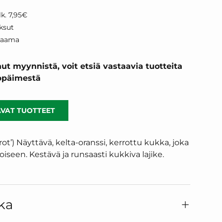
k. 7,95€
ksut
kaama
ut myynnistä, voit etsiä vastaavia tuotteita
äppäimestä
VAT TUOTTEET
rot’) Näyttävä, kelta-oranssi, kerrottu kukka, joka
iseen. Kestävä ja runsaasti kukkiva lajike.
ka