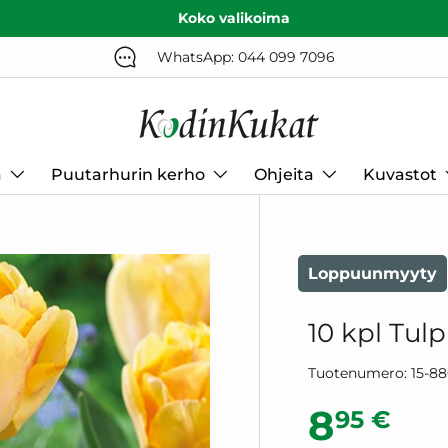
Koko valikoima
WhatsApp: 044 099 7096
a
Puutarhurin kerho
Ohjeita
Kuvastot
Loppuunmyyty
10 kpl Tulp
Tuotenumero:
15-8
Normaa
8
95 €