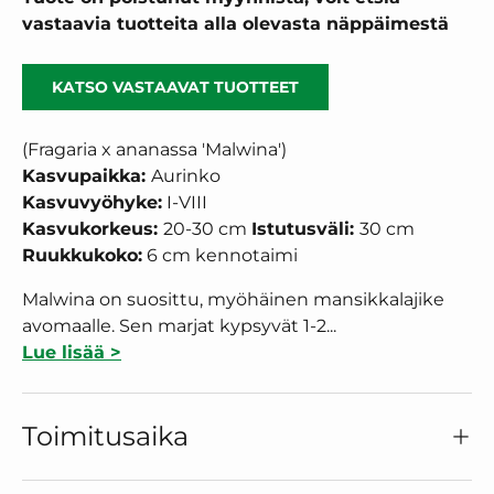
vastaavia tuotteita alla olevasta näppäimestä
KATSO VASTAAVAT TUOTTEET
(Fragaria x ananassa 'Malwina')
Kasvupaikka:
Aurinko
Kasvuvyöhyke:
I-VIII
Kasvukorkeus:
20-30
cm
Istutusväli:
30 cm
Ruukkukoko:
6 cm kennotaimi
Malwina on suosittu, myöhäinen mansikkalajike
avomaalle. Sen marjat kypsyvät 1-2...
Lue lisää >
Toimitusaika