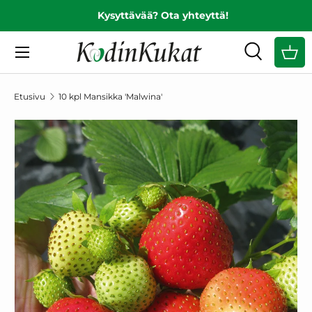
Kysyttävää? Ota yhteyttä!
EDELLINEN
SIIRRY SISÄLTÖÖN
Valikko
Haku
Ost
Hae
Hae
Etusivu
10 kpl Mansikka 'Malwina'
SIIRRY TUOTETIETOIHIN