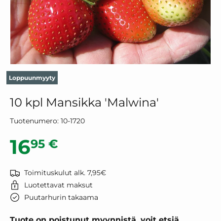
Loppuunmyyty
10 kpl Mansikka 'Malwina'
Tuotenumero:
10-1720
Normaalihinta
16
95 €
Toimituskulut alk. 7,95€
Luotettavat maksut
Puutarhurin takaama
Tuote on poistunut myynnistä, voit etsiä