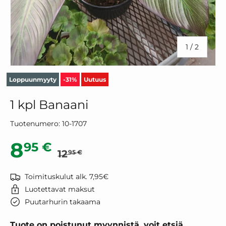
/
1
/
2
Loppuunmyyty
-31%
Uutuus
1 kpl Banaani
Tuotenumero:
10-1707
Normaalihinta
Alennushinta
8
95 €
12
95 €
Toimituskulut alk. 7,95€
Luotettavat maksut
Puutarhurin takaama
Tuote on poistunut myynnistä, voit etsiä