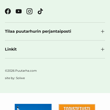
Facebook
YouTube
Instagram
TikTok
Tilaa puutarhurin perjantaiposti
Linkit
©2026 Puutarha.com
site by:
Solwe