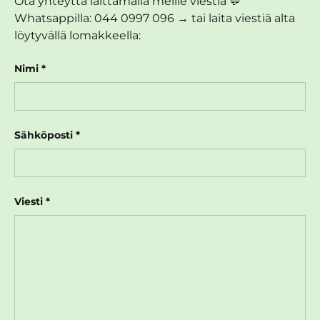
Ota yhteyttä laittamalla meille viestiä 💬
Whatsappilla: 044 0997 096 → tai laita viestiä alta
löytyvällä lomakkeella:
Nimi
Sähköposti
Viesti