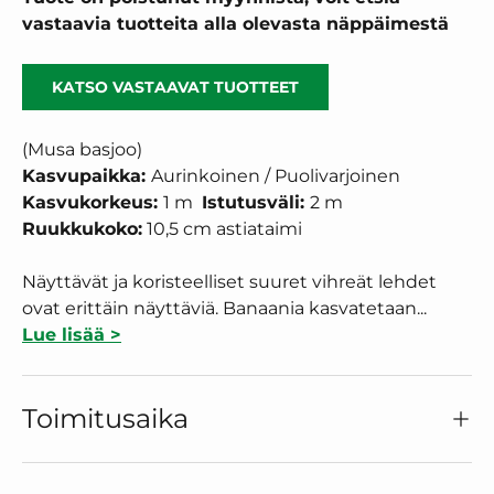
vastaavia tuotteita alla olevasta näppäimestä
KATSO VASTAAVAT TUOTTEET
(Musa basjoo)
Kasvupaikka:
Aurinkoinen / Puolivarjoinen
Kasvukorkeus:
1 m
Istutusväli:
2 m
Ruukkukoko:
10,5 cm astiataimi
Näyttävät ja koristeelliset suuret vihreät lehdet
ovat erittäin näyttäviä. Banaania kasvatetaan...
Lue lisää >
Toimitusaika