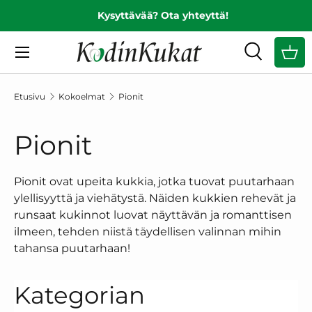
Kysyttävää? Ota yhteyttä!
EDELLINEN
SIIRRY SISÄLTÖÖN
Valikko
Haku
Ost
Hae
Hae
Etusivu
Kokoelmat
Pionit
Pionit
Pionit ovat upeita kukkia, jotka tuovat puutarhaan
ylellisyyttä ja viehätystä. Näiden kukkien rehevät ja
runsaat kukinnot luovat näyttävän ja romanttisen
ilmeen, tehden niistä täydellisen valinnan mihin
tahansa puutarhaan!
Kategorian