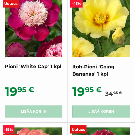
Uutuus
-43%
Pioni 'White Cap' 1 kpl
Itoh-Pioni 'Going
Bananas' 1 kpl
Normaali
Normaalihinta
Alennush
19
19
95 €
95 €
34
95 €
LISÄÄ KORIIN
LISÄÄ KORIIN
-19%
Uutuus