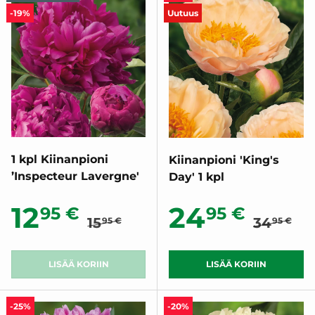
-19%
Uutuus
1 kpl Kiinanpioni
Kiinanpioni 'King's
’Inspecteur Lavergne'
Day' 1 kpl
Normaalihinta
Normaal
Alennushinta
Alennush
12
24
95 €
95 €
15
34
95 €
95 €
LISÄÄ KORIIN
LISÄÄ KORIIN
-25%
-20%