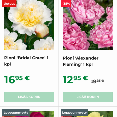
Uutuus
-35%
Pioni 'Bridal Grace' 1
Pioni 'Alexander
kpl
Fleming' 1 kpl
Normaali
Normaalihinta
Alennush
16
12
95 €
95 €
19
95 €
LISÄÄ KORIIN
LISÄÄ KORIIN
Loppuunmyyty
Loppuunmyyty