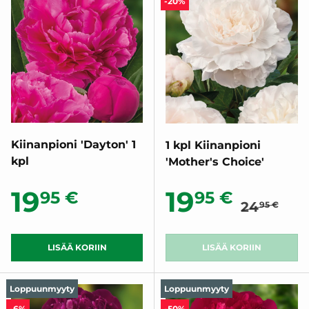
-20%
Kiinanpioni 'Dayton' 1
1 kpl Kiinanpioni
kpl
'Mother's Choice'
Normaali
Normaalihinta
Alennush
19
19
95 €
95 €
24
95 €
LISÄÄ KORIIN
LISÄÄ KORIIN
Loppuunmyyty
Loppuunmyyty
-6%
-50%