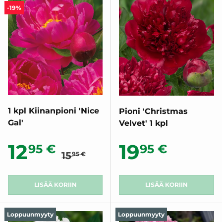
-19%
1 kpl Kiinanpioni 'Nice
Pioni 'Christmas
Gal'
Velvet' 1 kpl
Normaalihinta
Alennushinta
Normaalih
12
19
95 €
95 €
15
95 €
LISÄÄ KORIIN
LISÄÄ KORIIN
Loppuunmyyty
Loppuunmyyty