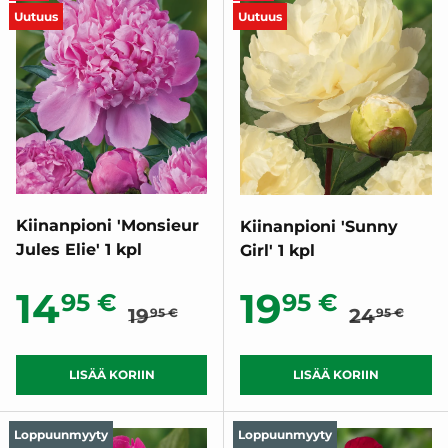
Uutuus
Uutuus
Kiinanpioni 'Monsieur
Kiinanpioni 'Sunny
Jules Elie' 1 kpl
Girl' 1 kpl
Normaalihinta
Normaali
Alennushinta
Alennush
14
19
95 €
95 €
19
24
95 €
95 €
LISÄÄ KORIIN
LISÄÄ KORIIN
Loppuunmyyty
Loppuunmyyty