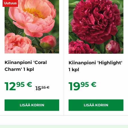
Uutuus
Kiinanpioni 'Coral
Kiinanpioni 'Highlight'
Charm' 1 kpl
1 kpl
Normaalihinta
Alennushinta
Normaalih
12
19
95 €
95 €
15
95 €
LISÄÄ KORIIN
LISÄÄ KORIIN