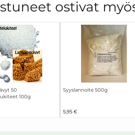
ostuneet ostivat myö
ävyt 50
Syyslannoite 500g
lukiteet 100g
5,95 €