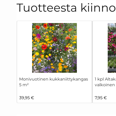
Tuotteesta kiinn
Monivuotinen kukkaniittykangas
1 kpl Alta
5 m²
valkoinen
39,95 €
7,95 €