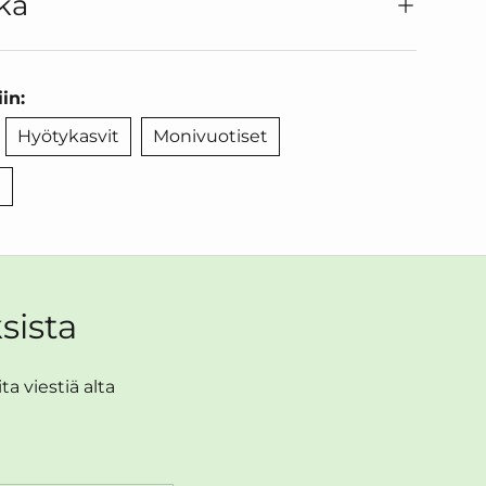
ka
in:
Hyötykasvit
Monivuotiset
t
sista
a viestiä alta