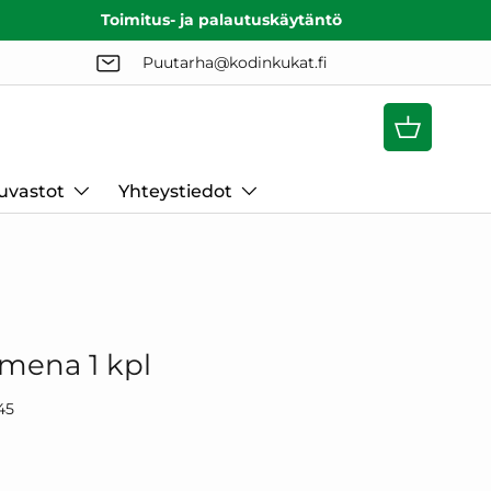
Toimitus- ja palautuskäytäntö
Puutarha@kodinkukat.fi
Ostoskori
uvastot
Yhteystiedot
mena 1 kpl
45
lihinta