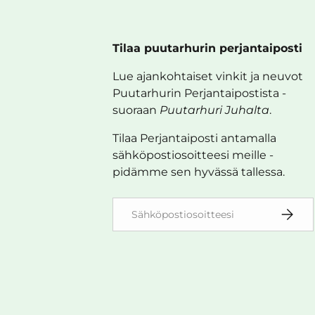
Tilaa puutarhurin perjantaiposti
Lue ajankohtaiset vinkit ja neuvot
Puutarhurin Perjantaipostista -
suoraan
Puutarhuri Juhalta
.
Tilaa Perjantaiposti antamalla
sähköpostiosoitteesi meille -
pidämme sen hyvässä tallessa.
Sähköposti
TILAA