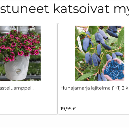
ostuneet katsoivat m
kasteluamppeli,
Hunajamarja lajitelma (1+1) 2 k
19,95 €