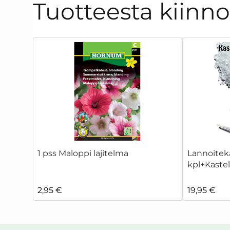
Tuotteesta kiinn
1 pss Maloppi lajitelma
Lannoitek
kpl+Kaste
2,95 €
19,95 €