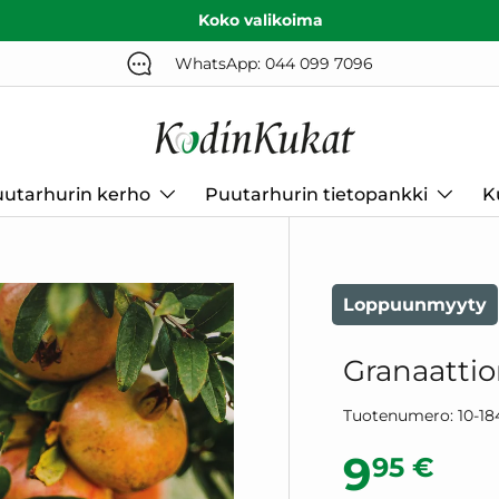
Koko valikoima
WhatsApp: 044 099 7096
utarhurin kerho
Puutarhurin tietopankki
K
Loppuunmyyty
Granaattio
Tuotenumero:
10-18
Normaa
9
95 €