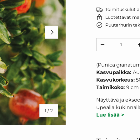
Toimituskulut al
Luotettavat ma
Puutarhurin ta
SEURAAVA
Määrä
VÄHENNÄ MÄÄ
(Punica granatu
Kasvupaikka:
Au
Kasvukorkeus:
5
Taimikoko:
9 cm
Näyttävä ja ekso
upealla kukinnalla
/
1
/
2
Lue lisää >