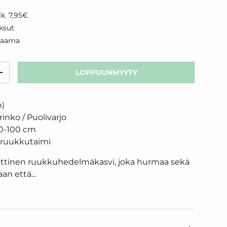
k. 7,95€
ksut
kaama
LOPPUUNMYYTY
RÄÄ
LISÄÄ MÄÄRÄÄ
m)
rinko / Puolivarjo
0-100 cm
 ruukkutaimi
ottinen ruukkuhedelmäkasvi, joka hurmaa sekä
an että...