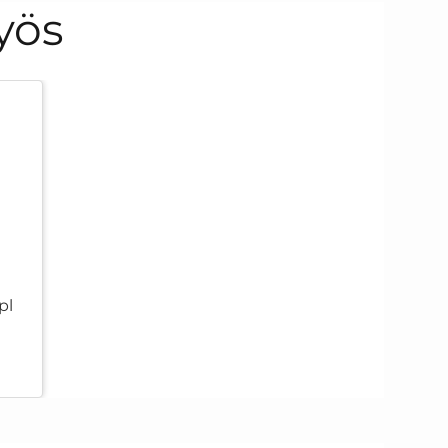
yös
pl