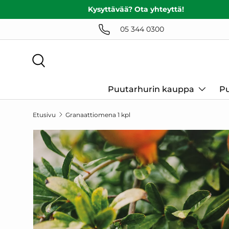
Kysyttävää? Ota yhteyttä!
SIIRRY SISÄLTÖÖN
05 344 0300
Haku
Puutarhurin kauppa
Pu
Etusivu
Granaattiomena 1 kpl
SIIRRY TUOTETIETOIHIN