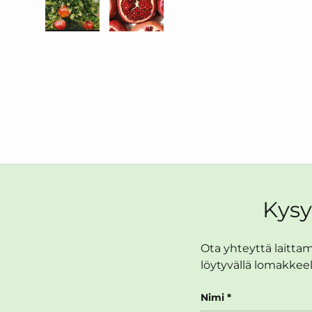
Lataa kuva 1 galleriaan
Lataa kuva 2 galleriaan
Kysy
Ota yhteyttä laittama
löytyvällä lomakkeel
Nimi