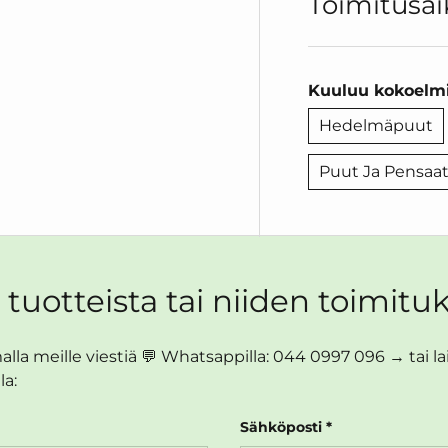
Toimitusai
Kuuluu kokoelmi
Hedelmäpuut
Puut Ja Pensaa
 tuotteista tai niiden toimituk
lla meille viestiä 💬 Whatsappilla: 044 0997 096 → tai lait
la:
Sähköposti