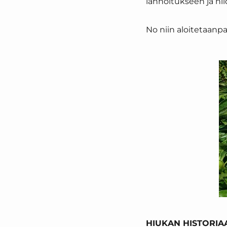
lannoitukseen ja nii
No niin aloitetaanpa
HIUKAN HISTORIAA