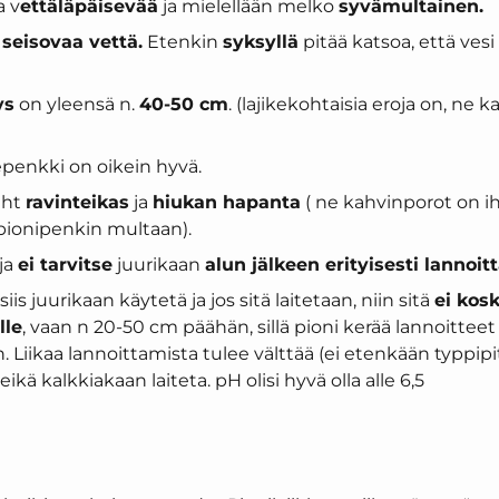
a v
ettäläpäisevää
ja mielellään melko
syvämultainen.
 seisovaa vettä.
Etenkin
syksyllä
pitää katsoa, että ves
ys
on yleensä n.
40-50 cm
. (lajikekohtaisia eroja on, ne 
epenkki on oikein hyvä.
uht
ravinteikas
ja
hiukan hapanta
( ne kahvinporot on ih
 pionipenkin multaan).
eja
ei tarvitse
juurikaan
alun jälkeen erityisesti lannoitt
iis juurikaan käytetä ja jos sitä laitetaan, niin sitä
ei kosk
lle
, vaan n 20-50 cm päähän, sillä pioni kerää lannoitteet
n. Liikaa lannoittamista tulee välttää (ei etenkään typpipi
kä kalkkiakaan laiteta. pH olisi hyvä olla alle 6,5