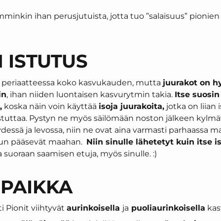
mminkin ihan perusjutuista, jotta tuo ”salaisuus” pionie
 ISTUTUS
aa periaatteessa koko kasvukauden, mutta
juurakot on h
in
, ihan niiden luontaisen kasvurytmin takia.
Itse suosi
,
koska näin voin käyttää
isoja juurakoita,
jotka on liian 
stuttaa. Pystyn ne myös säilömään noston jälkeen kylmä
ydessä ja levossa, niin ne ovat aina varmasti parhaassa m
kun pääsevät maahan.
Niin sinulle lähetetyt kuin itse 
 suoraan saamisen etuja, myös sinulle. :)
SPAIKKA
i Pionit viihtyvät
aurinkoisella
ja
puoliaurinkoisella
kas