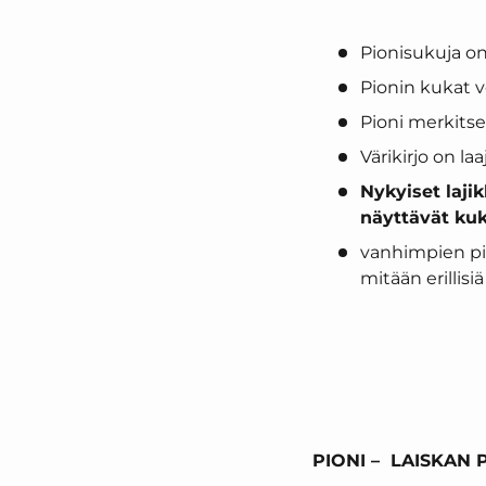
Pionisukuja on p
Pionin kukat vo
Pioni merkitse
Värikirjo on la
Nykyiset laji
näyttävät kuka
vanhimpien pio
mitään erillisi
PIONI – LAISKAN