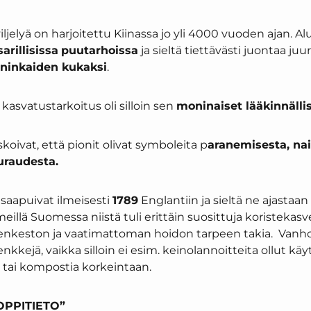
iljelyä on harjoitettu Kiinassa jo yli 4000 vuoden ajan. Al
arillisissa
puutarhoissa
ja sieltä tiettävästi juontaa ju
ninkaiden kukaksi
.
 kasvatustarkoitus oli silloin sen
moninaiset lääkinnälli
skoivat, että pionit olivat symboleita p
aranemisesta, nai
uraudesta.
saapuivat ilmeisesti
1789
Englantiin ja sieltä ne ajastaan 
llä Suomessa niistä tuli erittäin suosittuja koristekasv
venkeston ja vaatimattoman hoidon tarpeen takia. Vanho
nkkejä, vaikka silloin ei esim. keinolannoitteita ollut käy
 tai kompostia korkeintaan.
PPITIETO”