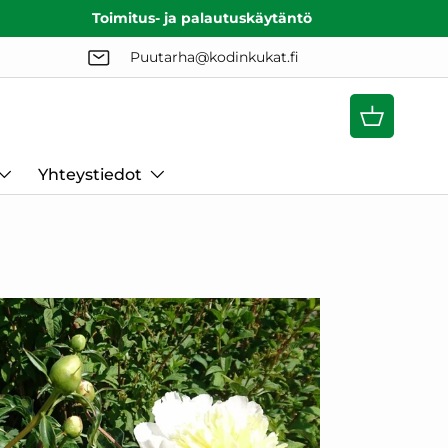
Toimitus- ja palautuskäytäntö
Puutarha@kodinkukat.fi
Ostoskori
Yhteystiedot