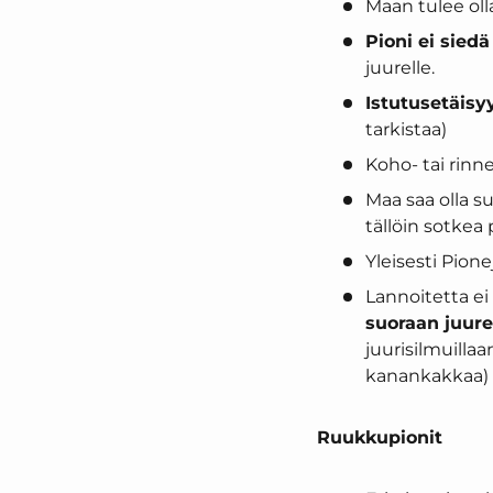
Maan tulee oll
Pioni ei siedä
juurelle.
Istutusetäisy
tarkistaa)
Koho- tai rinn
Maa saa olla s
tällöin sotkea
Yleisesti Pion
Lannoitetta ei s
suoraan juure
juurisilmuillaa
kanankakkaa) ei
Ruukkupionit