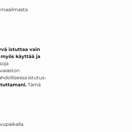
n maailmasta
yvä istuttaa vain
n myös käyttää ja
isoja
varaston
ahdollisessa istutus-
istuttamani.
Tämä
vupaikalla.