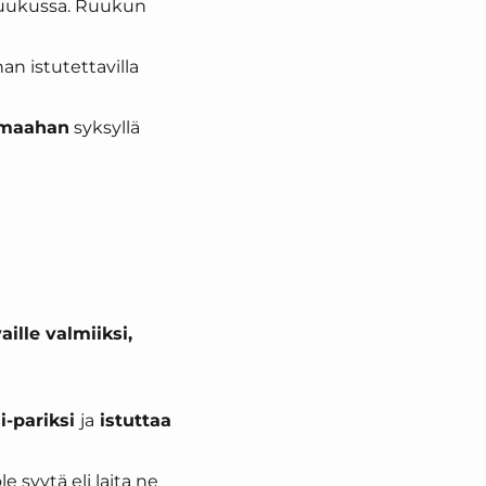
 ruukussa. Ruukun
n istutettavilla
u maahan
syksyllä
ille valmiiksi,
i-pariksi
ja
istuttaa
 syytä eli laita ne