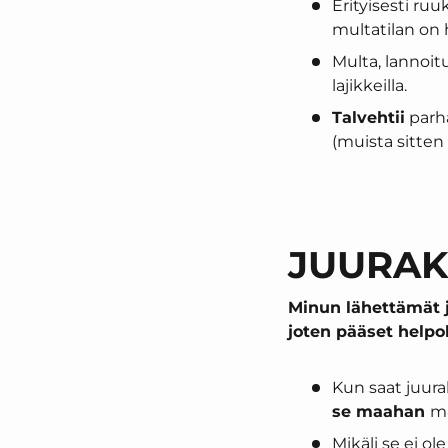
Erityisesti ru
multatilan on h
Multa, lannoit
lajikkeilla.
Talvehtii
parh
(muista sitten
JUURAK
Minun lähettämät ju
joten pääset helpo
Kun saat juurak
se maahan
ma
Mikäli se ei ol