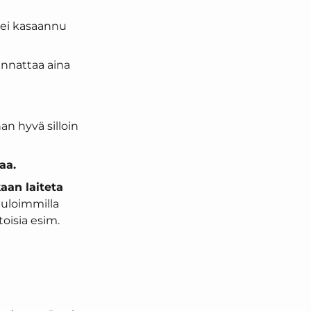
i ei kasaannu
kannattaa aina
an hyvä silloin
aa.
aan laiteta
 uloimmilla
toisia esim.