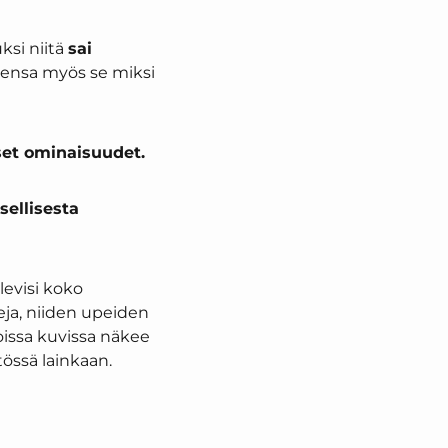
uksi niitä
sai
urensa myös se miksi
set ominaisuudet.
sellisesta
levisi koko
eja, niiden upeiden
issa kuvissa näkee
tössä lainkaan.