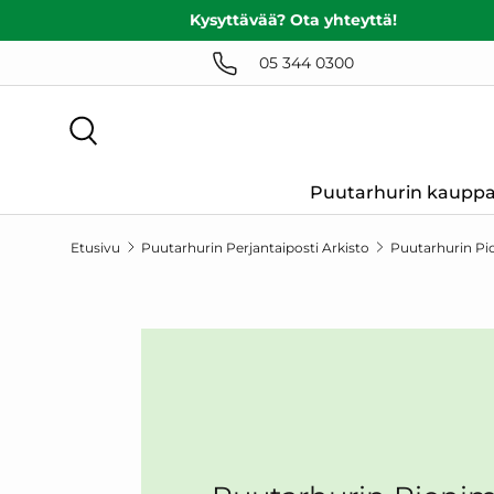
Kysyttävää? Ota yhteyttä!
SIIRRY SISÄLTÖÖN
05 344 0300
Haku
Puutarhurin kaupp
Etusivu
Puutarhurin Perjantaiposti Arkisto
Puutarhurin Pi