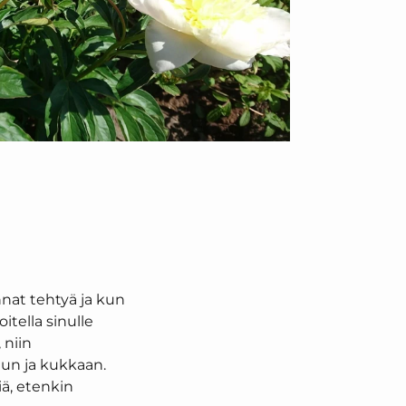
nnat tehtyä ja kun
itella sinulle
 niin
un ja kukkaan.
iä, etenkin