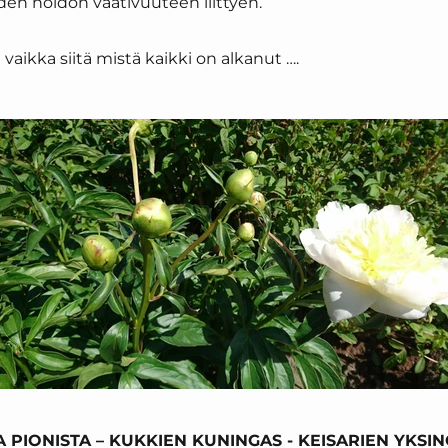
den hoidon vaativuuteen liittyen.
 vaikka siitä mistä kaikki on alkanut ….
 PIONISTA – KUKKIEN KUNINGAS - KEISARIEN YKSI