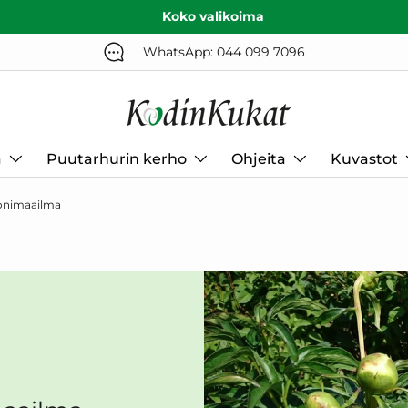
Koko valikoima
WhatsApp: 044 099 7096
a
Puutarhurin kerho
Ohjeita
Kuvastot
onimaailma