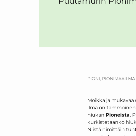
Puutarhurin Pioni
PIONI,
PIONIMAAILMA
Moikka ja mukavaa s
ilma on tämmöinen sop
hiukan
Pioneista.
Pi
kurkistetaanko hiu
Niistä nimittäin tunt