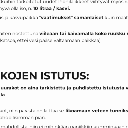
ukkuihin tarkoitetut uudet Pionilajikkeet viihtyvät myös
yvä olla iso, n.
10 litraa / kasvi.
us ja kasvupaikka ”
vaatimukset
”
samanlaiset
kuin maaha
aiten nostettuna
viileään tai kaivamalla koko ruukk
 katsoa, ettei vesi pääse valtaamaan paikkaa)
KOJEN ISTUTUS:
urakot on aina tarkistettu ja puhdistettu istutusta va
lla
.
ot, niin parasta on laittaa se
likoamaan veteen tunniks
hdollisimman pian.
e mahdollista, niin ei mihinkään paniikkiin kumminkaan ole