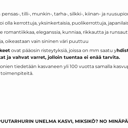
ensas-, tilli-, munkin-, tarha-, silkki-, kiinan- ja ruusupio
i olla kerrottuja, yksinkertaisia, puolikerrottuja, japanila
e romantiikkaa, eleganssia, kunniaa, rikkautta ja runsautt
aja, oikeastaan vain sininen väri puuttuu
kkeet
ovat pääosin risteytyksiä, joissa on mm saatu y
hdis
t ja vahvat varret, jolloin tuentaa ei enää tarvita.
nien tiedetään kasvaneen yli 100 vuotta samalla kasvup
ä toimenpiteitä.
 PUUTARHURIN UNELMA KASVI, MIKSIKÖ? NO MINÄP