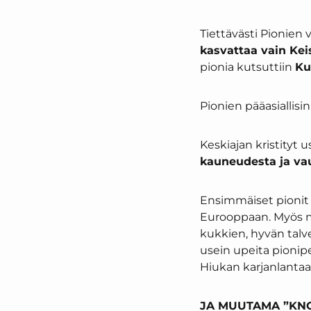
Tiettävästi Pionien v
kasvattaa vain Keis
pionia kutsuttiin
Ku
Pionien pääasiallisin
Keskiajan kristityt u
kauneudesta ja va
Ensimmäiset pionit 
Eurooppaan. Myös mei
kukkien, hyvän tal
usein upeita pionipe
Hiukan karjanlantaa
JA MUUTAMA ”KNO