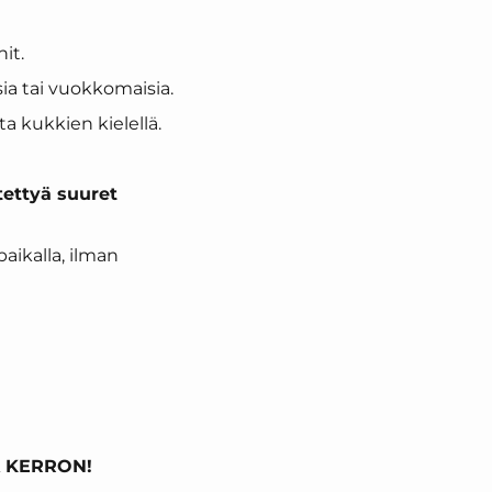
nit.
isia tai vuokkomaisia.
a kukkien kielellä.
tettyä suuret
aikalla, ilman
Ä KERRON!