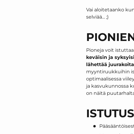
Vai aloitetaanko ku
selviää… ;)
PIONIEN
Pioneja voit istutt
keväisin ja syksyis
lähettää juurakoita
myyntiruukkuihin i
optimaalisessa viile
ja kasvukunnossa 
on näitä puutarhalta
ISTUTU
Pääsääntöisest