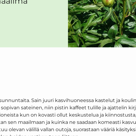
maailma
unnuntaita. Sain juuri kasvihuoneessa kastelut ja kouli
ivan sateinen, niin pistin kaffeet tulille ja ajattelin kirjo
oneista kun on kovasti ollut keskustelua ja kiinnostusta,
kan sen maailmaan ja kuinka ne saadaan komeasti kasvu
uu olevan välillä vallan outoja, suorastaan vääriä käsityks