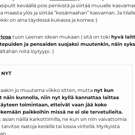
ipulit keväällä pois penkistä ja siirtää muualle kasvama
a maasta ylös ja siirtää ”kesämaahan” kasvaman. Ja tilalle
nkki on aina täydessä kukassa ja komea :)
ricoa
tuon Leenan idean mukaan ( sitä on toki
hyvä lait
istepuiden ja pensaiden suojaksi muutenkin, näin syks
ltähän niitä löytyypi. :)
 NYT
ittaakin jo muutama viikko sitten, mutta
nyt kun
näin kunnolla, niin nyt kyllä kannattaa laittaa
 täyteen toimintaan, etteivät vaan jää koko
ekemään paikkoihin missä ne ei ole tervetulleita.
 asian näillä karkottimilla, ne kun on niin vaivattomia
tarvitse raatoja keräillä tai lossia viritellä. Myrkyistä
aan…