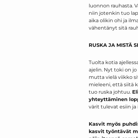
luonnon rauhasta. Va
niin jotenkin tuo lap
aika olikin ohi ja ilm
vähentänyt sitä rau
RUSKA JA MISTÄ 
Tuolta kotia ajelles
ajelin. Nyt toki on j
mutta vielä viikko si
mieleeni, että siitä
tuo ruska johtuu.
El
yhteyttäminen loppu
värit tulevat esiin j
Kasvit myös puhdist
kasvit työntävät m