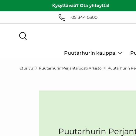
Kysyttävää? Ota yhteyttä!
SIIRRY SISÄLTÖÖN
05 344 0300
Haku
Puutarhurin kauppa
Pu
Etusivu
Puutarhurin Perjantaiposti Arkisto
Puutarhurin Per
Puutarhurin Perjant