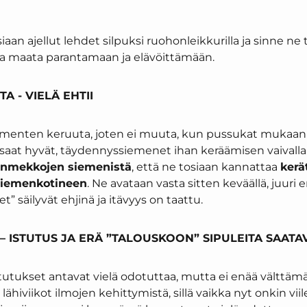
iaan ajellut lehdet silpuksi ruohonleikkurilla ja sinne ne 
a maata parantamaan ja elävöittämään.
A - VIELÄ EHTII
siementen keruuta, joten ei muuta, kun pussukat mukaan 
aat hyvät, täydennyssiemenet ihan keräämisen vaivalla. 
junmekkojen siemenistä
, että ne tosiaan kannattaa
kerä
 siemenkotineen
. Ne avataan vasta sitten keväällä, juuri 
vet” säilyvät ehjinä ja itävyys on taattu.
– ISTUTUS JA ERÄ ”TALOUSKOON” SIPULEITA SAATA
stutukset antavat vielä odotuttaa, mutta ei enää välttämä
 lähiviikot ilmojen kehittymistä, sillä vaikka nyt onkin viil