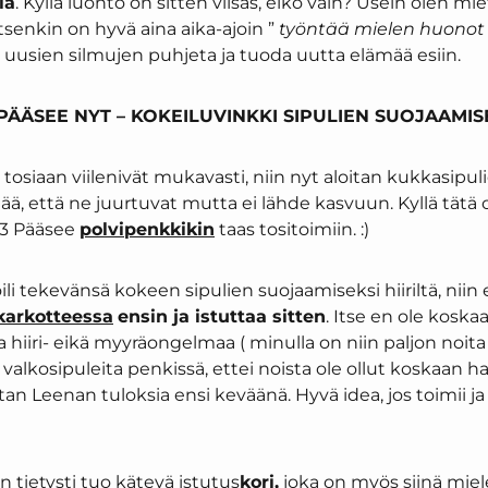
la
. Kyllä luonto on sitten viisas, eikö vain? Usein olen mie
tsenkin on hyvä aina aika-ajoin ”
työntää mielen huonot a
aa uusien silmujen puhjeta ja tuoda uutta elämää esiin.
PÄÄSEE NYT – KOKEILUVINKKI SIPULIEN SUOJAAMIS
osiaan viilenivät mukavasti, niin nyt aloitan kukkasipul
ää, että ne juurtuvat mutta ei lähde kasvuun. Kyllä tätä
<3 Pääsee
polvipenkkikin
taas tositoimiin. :)
i tekevänsä kokeen sipulien suojaamiseksi hiiriltä, niin
karkotteessa
ensin ja istuttaa sitten
. Itse en ole koska
ta hiiri- eikä myyräongelmaa ( minulla on niin paljon noi
valkosipuleita penkissä, ettei noista ole ollut koskaan ha
an Leenan tuloksia ensi keväänä. Hyvä idea, jos toimii ja 
n tietysti tuo kätevä
istutus
kori,
joka on myös siinä miele