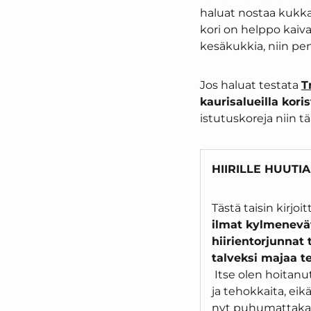
haluat nostaa kukkas
kori on helppo kaiva
kesäkukkia, niin pe
Jos haluat testata
T
kaurisalueilla kor
istutuskoreja niin tää
HIIRILLE HUUTIA
Tästä taisin kirjo
ilmat kylmenevät 
hiirientorjunnat
talveksi majaa t
Itse olen hoitanut
ja tehokkaita, eikä 
nyt puhumattak