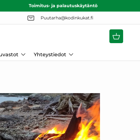
Toimitus- ja palautuskäytäntö
Puutarha@kodinkukat.fi
Ostoskori
uvastot
Yhteystiedot