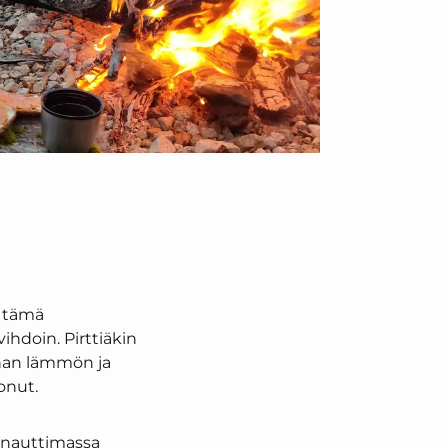
a tämä
vihdoin. Pirttiäkin
hanan lämmön ja
onut.
a nauttimassa