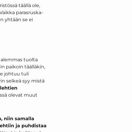
stössä täällä ole,
. Vaikka parasruska-
iin yhtään se ei
tä alemmas tuolta
in paikoin täälläkin,
se johtuu tuli
vin selkeä syy mistä
lehtien
ssä olevat muut
, niin samalla
ehtiin ja puhdistaa