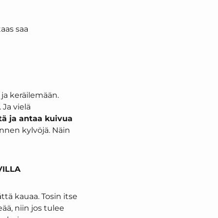
taas saa
ja keräilemään.
Ja vielä
tä ja antaa kuivua
ennen kylvöjä. Näin
VILLA
ttä kauaa. Tosin itse
eää, niin jos tulee