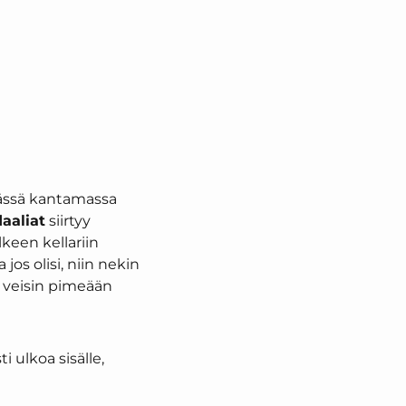
päässä kantamassa
aaliat
siirtyy
lkeen kellariin
os olisi, niin nekin
a veisin pimeään
ti ulkoa sisälle,