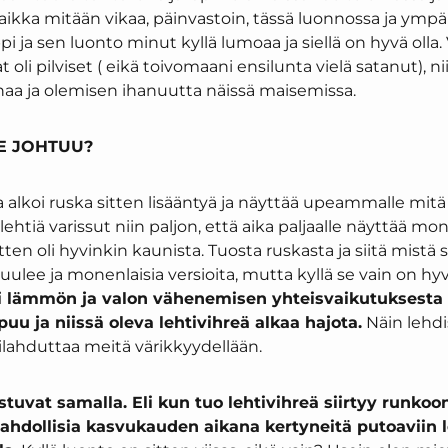
ikka mitään vikaa, päinvastoin, tässä luonnossa ja ympäri
pi ja sen luonto minut kyllä lumoaa ja siellä on hyvä olla
at oli pilviset ( eikä toivomaani ensilunta vielä satanut), n
haa ja olemisen ihanuutta näissä maisemissa.
SE JOHTUU?
sa alkoi ruska sitten lisääntyä ja näyttää upeammalle mi
o lehtiä varissut niin paljon, että aika paljaalle näyttää mon
tten oli hyvinkin kaunista. Tuosta ruskasta ja siitä mistä 
 kuulee ja monenlaisia versioita, mutta kyllä se vain on hy
i lämmön ja valon vähenemisen yhteisvaikutuksesta 
u ja niissä oleva lehtivihreä alkaa hajota.
Näin lehdi
a ilahduttaa meitä värikkyydellään.
uvat samalla. Eli kun tuo lehtivihreä siirtyy runkoon
ahdollisia kasvukauden aikana kertyneitä putoaviin l