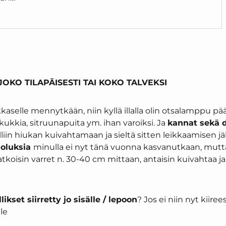
JOKO TILAPÄISESTI TAI KOKO TALVEKSI
kkaselle mennytkään, niin kyllä illalla olin otsalamppu 
kukkia, sitruunapuita ym. ihan varoiksi. Ja
kannat sekä d
lliin hiukan kuivahtamaan ja sieltä sitten leikkaamisen jä
ioluksia
minulla ei nyt tänä vuonna kasvanutkaan, mutta j
katkoisin varret n. 30-40 cm mittaan, antaisin kuivahtaa j
ikset siirretty jo sisälle / lepoon
? Jos ei niin nyt kiirees
lle