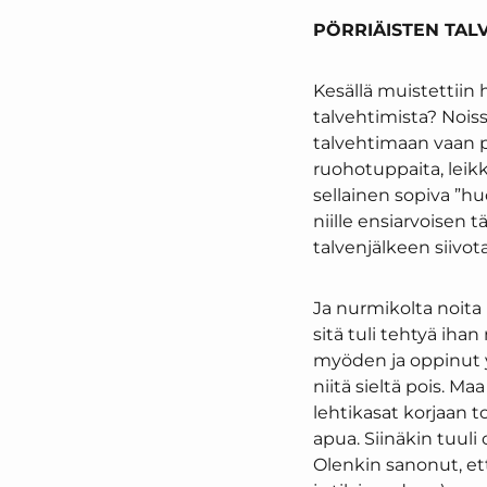
PÖRRIÄISTEN TAL
Kesällä muistettiin h
talvehtimista? Noiss
talvehtimaan vaan pä
ruohotuppaita, leikk
sellainen sopiva ”h
niille ensiarvoisen 
talvenjälkeen siivota
Ja nurmikolta noita
sitä tuli tehtyä ihan
myöden ja oppinut 
niitä sieltä pois. M
lehtikasat korjaan to
apua. Siinäkin tuuli 
Olenkin sanonut, ett