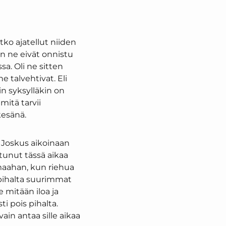
etko ajatellut niiden
an ne eivät onnistu
sa. Oli ne sitten
 talvehtivat. Eli
n syksylläkin on
mitä tarvii
ikesänä.
Joskus aikoinaan
stunut tässä aikaa
aahan, kun riehua
rapihalta suurimmat
e mitään iloa ja
ti pois pihalta.
ain antaa sille aikaa