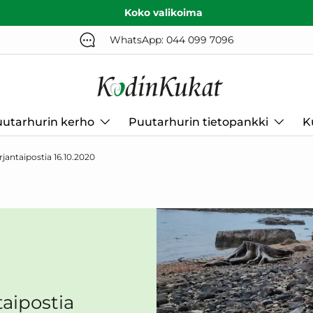
Koko valikoima
WhatsApp: 044 099 7096
utarhurin kerho
Puutarhurin tietopankki
K
jantaipostia 16.10.2020
aipostia