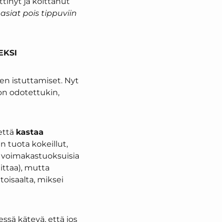
ttinyt ja koittanut
siat pois tippuviin
EKSI
ien istuttamiset. Nyt
 on odotettukin,
 että
kastaa
an tuota kokeillut,
ta voimakastuoksuisia
ittaa), mutta
toisaalta, miksei
ssä kätevä, että jos