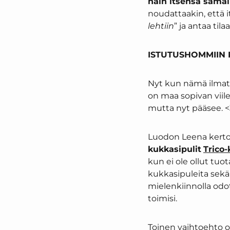
näin itsensä samal
noudattaakin, että i
lehtiin
” ja antaa til
ISTUTUSHOMMIIN 
Nyt kun nämä ilmat t
on maa sopivan viile
mutta nyt pääsee. 
Luodon Leena kertoil
kukkasipulit
Trico-
kun ei ole ollut tuo
kukkasipuleita sekä 
mielenkiinnolla odot
toimisi.
Toinen vaihtoehto o