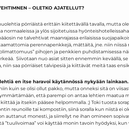
VEHTIMNEN – OLETKO AJATELLUT?
uolehtia pörriäistä erittäin kiitettävällä tavalla, mutta ol
a normaaleissa ja ylös sijoitetuissa hyönteishotelleissah
äosin ne talvehtivat maanrajassa erilaisissa suojapaikois
aamattomia perennapenkkejä, mättäitä, jne. niin niissä ne
uolimattomuus” pihojen ja penkkien puhdistamisessa näi
tärkeää. Siivotaan nuo asiat sitten ennemmin keväällä, se 
, niin saa pörriäiset talvipesiä ja kiittävät meitä taas ens
lehtiä en itse haravoi käytännössä nykyään lainkaan.
 niin kuin se olisi ollut pakko, mutta onneksi sitä on viisa
ymmärtämään, että parempi on antaa lehtien maatua m
aa kiittää ja itsekin pääsee helpommalla. ;) Toki tuosta so
ntin reunoille tai kompostiin, siinä soralla kun niistä ei ol
on auttanut monesti, ja siirrellyt ne ihan omineen sopivas
ä ”tuulivoimaa” voi käyttää monin tavoin hyödyksi, kun v