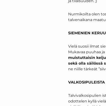
ja tilaisuuden. ;)
Nurmikoilta olen tos
talvenaikana maatu
SIEMENIEN KERUUT
Vielä suosii ilmat 
Mukavaa puuhaa ja s
muistuttaisin kei
sekä olla säilössä
ne niille tärkeät ”sii
VALKOSIPULEISTA 
Talvivalkosipulien i
odottelen kyllä vielä