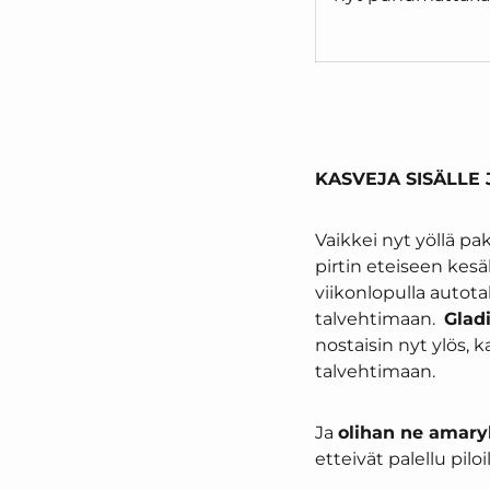
KASVEJA SISÄLLE 
Vaikkei nyt yöllä pa
pirtin eteiseen kesä
viikonlopulla autota
talvehtimaan.
Glad
nostaisin nyt ylös, 
talvehtimaan.
Ja
olihan ne amaryll
etteivät palellu piloi