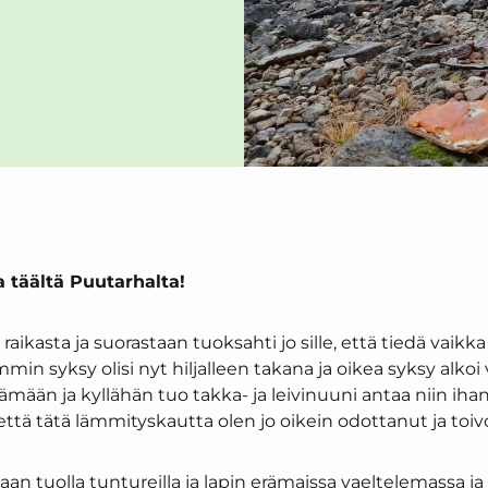
 täältä Puutarhalta!
raikasta ja suorastaan tuoksahti jo sille, että tiedä vaikk
in syksy olisi nyt hiljalleen takana ja oikea syksy alkoi 
tämään ja kyllähän tuo takka- ja leivinuuni antaa niin i
että tätä lämmityskautta olen jo oikein odottanut ja toiv
iaan tuolla tuntureilla ja lapin erämaissa vaeltelemassa j