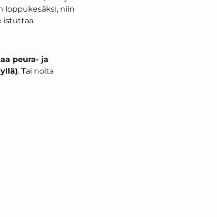
n loppukesäksi, niin
 istuttaa
taa peura- ja
yllä)
. Tai noita